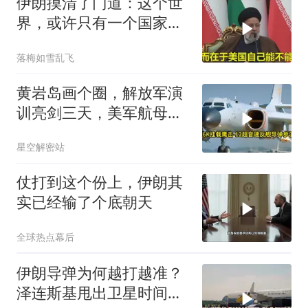
伊朗摸清了门道：这个世
界，或许只有一个国家，
能够“管住”美国
落梅如雪乱飞
黄岩岛画个圈，解放军演
训亮剑三天，美军航母从
南海跑了
星空解密站
仗打到这个份上，伊朗其
实已经输了个底朝天
全球热点幕后
伊朗导弹为何越打越准？
泽连斯基甩出卫星时间