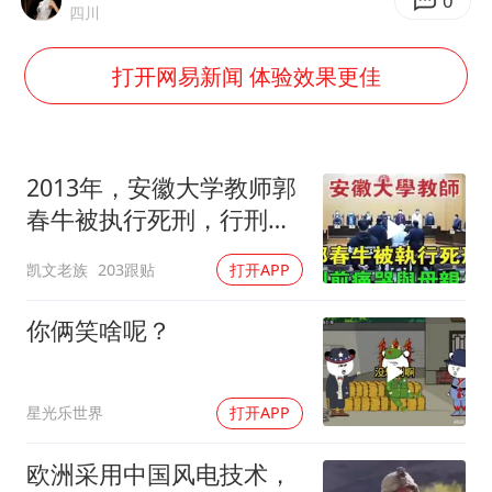
男子杀人后逃进深山21年活得像野人
0
四川
70多岁父亲独自坐车到上海看望女儿
打开网易新闻 体验效果更佳
OpenAI为免费用户升级GPT-5.6 Luna
“中国蔬菜之乡”最高温达41.8℃
985博士后被曝在妻子孕期出轨后续
2013年，安徽大学教师郭
如何把百年大党建设得更加坚强有力？
春牛被执行死刑，行刑前
痛哭与母亲告
凯文老族
203跟贴
打开APP
你俩笑啥呢？
星光乐世界
打开APP
欧洲采用中国风电技术，