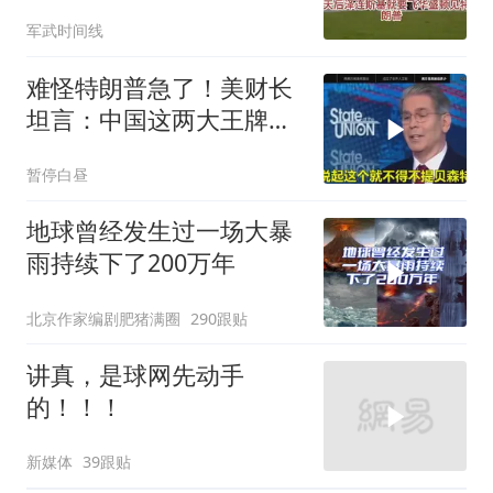
表，特朗普：我去问问普
军武时间线
京
难怪特朗普急了！美财长
坦言：中国这两大王牌，
彻底锁死美国咽喉
暂停白昼
地球曾经发生过一场大暴
雨持续下了200万年
北京作家编剧肥猪满圈
290跟贴
讲真，是球网先动手
的！！！
新媒体
39跟贴