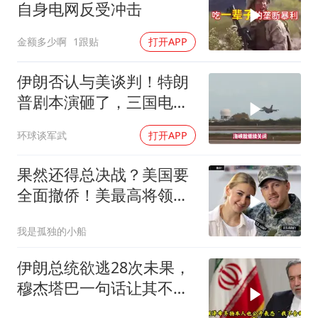
自身电网反受冲击
金额多少啊
1跟贴
打开APP
伊朗否认与美谈判！特朗
普剧本演砸了，三国电话
打爆德黑兰表忠心
环球谈军武
打开APP
果然还得总决战？美国要
全面撤侨！美最高将领：
决战伊朗随时能打
我是孤独的小船
伊朗总统欲逃28次未果，
穆杰塔巴一句话让其不敢
再提