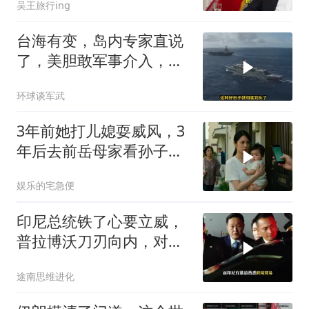
吴王旅行ing
台海有变，岛内专家直说
了，美胆敢军事介入，战
场将推到美家门口
环球谈军武
3年前她打儿媳耍威风，3
年后去前岳母家看孙子，
当场惊呆
娱乐的宅急便
印尼总统铁了心要立威，
普拉博沃刀刃向内，对准
“华人财阀”？
途南思维进化