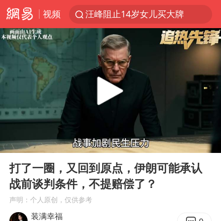
视频
汪峰阻止14岁女儿买大牌
朱雨玲晋级WTT横滨冠军赛女单八强
美国将对多晶硅衍生品加征15%关税
陕西省委书记赶赴柞水县杏坪镇
泰国校园枪击案死亡人数升至7人
官方通报教师招聘笔试前13名被淘汰
27岁女子组织卖淫集团被悬赏通缉
00:00
01:08
女孩摆摊卖菌子时收到北大通知书
Play
Ent
full
改名后的“青海拉面”店
打了一圈，又回到原点，伊朗可能承认
战前谈判条件，不提赔偿了？
广岛核爆81周年央视播《奥本海默》
声明：个人原创，仅供参考
公司“上四休三”但要降薪1000元
装满幸福