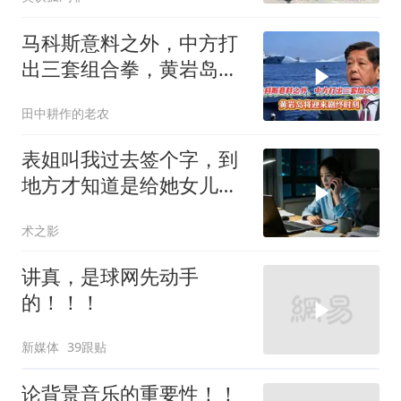
马科斯意料之外，中方打
出三套组合拳，黄岩岛将
迎来剧终时刻
田中耕作的老农
表姐叫我过去签个字，到
地方才知道是给她女儿婚
房做无限连带担保
术之影
讲真，是球网先动手
的！！！
新媒体
39跟贴
论背景音乐的重要性！！