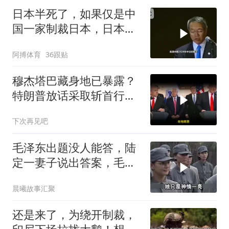
日本半死了，如果仅是中
国一家制裁日本，日本可
能还剩一口气
阿搏体育
36跟贴
穆杰塔巴藏身地已暴露？
特朗普放话采取斩首行
动，美军机又被击落
下次再见吧
毛泽东出题没人能答，陆
定一妻子说出答案，毛主
席听后高兴异常
晨曦故事汇聚
还是来了，为绕开制裁，