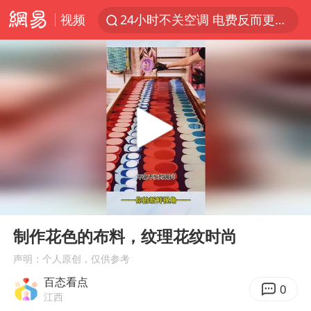
视频
24小时不关空调 电费反而更低？
店主遭女子“鬼手”换钞
美国退回1000亿美元关税
38岁山东财大教授刘海明逝世
维持强台风级！白海豚直奔华东沿海
河南试行周五下午弹性离岗
顾客结账把钱扔地上 服务员霸气扔回
00:00
00:25
日本籍女网红在韩直播时自杀身亡
Play
Ent
full
“天津之眼”摩天轮附近2人落水
制作花色的布料，纹理花纹时尚
银行午休1.5小时 留个窗口行不行
声明：个人原创，仅供参考
百态看点
41岁女子为鼓励女儿考上985研究生
0
江西