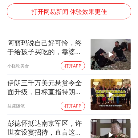
如何把百年大党建设得更加坚强有力
打开网易新闻 体验效果更佳
香港殿堂级填词人黎彼得因病离世 终年76岁
弹药库存告急 美军补货难
南太行山失联女孩最后信号不在山林
阿丽玛说自己好可怜，终
李亚鹏向地铁吐血女孩捐99999元
于给孩子买吃的，靠婆婆
总书记关心百姓身边这些民生大事
拿出积蓄帮衬她1
小怪吃美食
打开APP
伊朗三千万美元悬赏令全
面升级，目标直指特朗普
全家
益谦随笔
打开APP
彭德怀抵达南京军区，许
世友设宴招待，直言这是