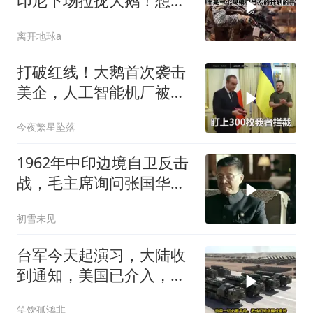
印尼下场拉拢大鹅！想让
普京震住中方？
离开地球a
打破红线！大鹅首次袭击
美企，人工智能机厂被摧
毁，特朗普改口
今夜繁星坠落
1962年中印边境自卫反击
战，毛主席询问张国华能
否获胜
初雪未见
台军今天起演习，大陆收
到通知，美国已介入，日
本涉台表述也变了
笑饮孤鸿非