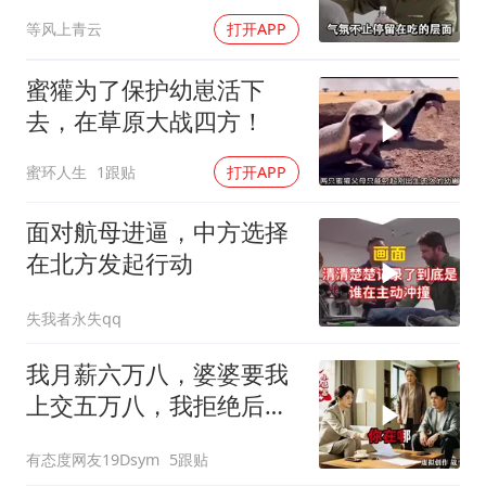
最高的标准
等风上青云
打开APP
蜜獾为了保护幼崽活下
去，在草原大战四方！
蜜环人生
1跟贴
打开APP
面对航母进逼，中方选择
在北方发起行动
失我者永失qq
我月薪六万八，婆婆要我
上交五万八，我拒绝后她
换了门锁，12天后我决意
有态度网友19Dsym
5跟贴
离婚