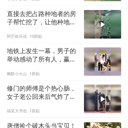
直接去把占路种地者的房
子帮忙挖了，让他种地，
因为他喜欢地
阿芒娱乐说
10跟贴
地铁上发生一幕，男子的
举动感动了所有人，赢得
最高的尊重
幽默小火山
1跟贴
修门的师傅是个热心肠，
女子老公回来后气炸了，
太侮辱人了！
搞笑大书包
1跟贴
唐僧捡个破木头当宝贝！