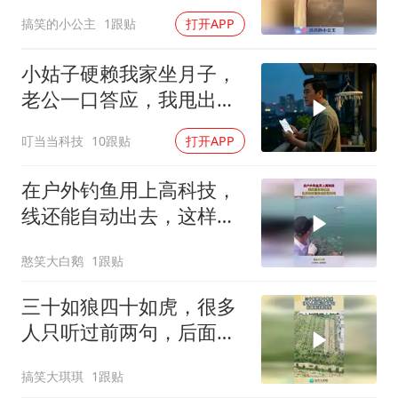
竟然都是小鱼！
搞笑的小公主
1跟贴
打开APP
小姑子硬赖我家坐月子，
老公一口答应，我甩出外
派通知：出国五年
叮当当科技
10跟贴
打开APP
在户外钓鱼用上高科技，
线还能自动出去，这样的
话能自动收回来吗
憨笑大白鹅
1跟贴
三十如狼四十如虎，很多
人只听过前两句，后面竟
还有这些！
搞笑大琪琪
1跟贴