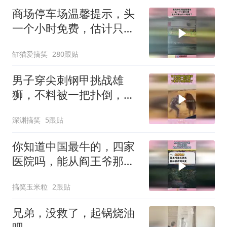
商场停车场温馨提示，头
一个小时免费，估计只有
山东人看懂了！
缸猫爱搞笑
280跟贴
男子穿尖刺钢甲挑战雄
狮，不料被一把扑倒，下
幕男子想跑也晚了
深渊搞笑
5跟贴
你知道中国最牛的，四家
医院吗，能从阎王爷那抢
回命！
搞笑玉米粒
2跟贴
兄弟，没救了，起锅烧油