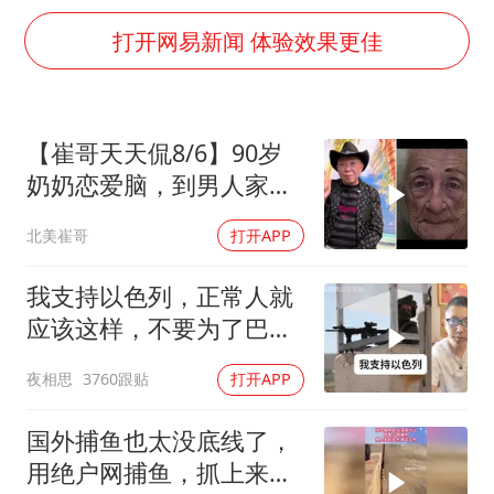
胡彦斌获《歌手2026》歌王
打开网易新闻 体验效果更佳
东航：国内客票提前14天免费退改
美股存储板块集体大跌
日本试射“战斧”导弹，国防部回应
【崔哥天天侃8/6】90岁
夯实基础开新局
奶奶恋爱脑，到男人家索
吻求爱
北美崔哥
打开APP
我支持以色列，正常人就
应该这样，不要为了巴勒
斯坦圣母了
夜相思
3760跟贴
打开APP
国外捕鱼也太没底线了，
用绝户网捕鱼，抓上来的