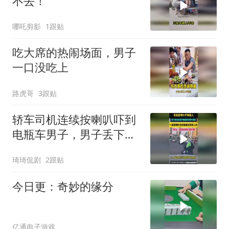
不去！
哪吒剪影
1跟贴
吃大席的热闹场面，男子
一口没吃上
路虎哥
3跟贴
轿车司机连续按喇叭吓到
电瓶车男子，男子丢下电
动车扬长而去！
琦琦侃剧
2跟贴
今日更：奇妙的缘分
亿通电子游戏