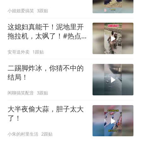
觉天下无敌
小姐姐爱搞笑
3跟贴
这媳妇真能干！泥地里开
拖拉机，太飒了！#热点
共创俱乐部#
安哥送外卖
1跟贴
二踢脚炸冰，你猜不中的
结局！
闲聊搞笑配音
3跟贴
大半夜偷大蒜，胆子太大
了！
小朱的村里生活
2跟贴