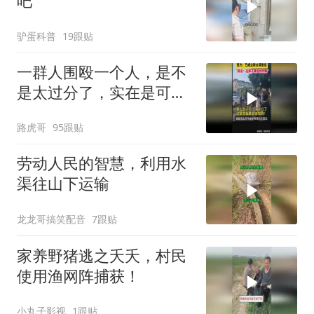
吧
驴蛋科普
19跟贴
一群人围殴一个人，是不
是太过分了，实在是可
恨！
路虎哥
95跟贴
劳动人民的智慧，利用水
渠往山下运输
龙龙哥搞笑配音
7跟贴
家养野猪逃之夭夭，村民
使用渔网阵捕获！
小丸子影视
1跟贴