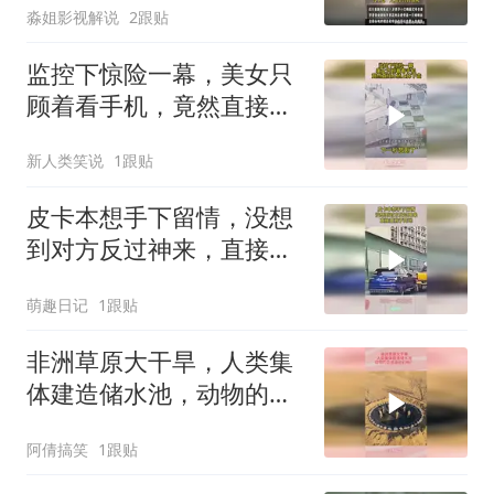
淼姐影视解说
2跟贴
监控下惊险一幕，美女只
顾着看手机，竟然直接从
桥上掉下去
新人类笑说
1跟贴
皮卡本想手下留情，没想
到对方反过神来，直接置
我于死地！
萌趣日记
1跟贴
非洲草原大干旱，人类集
体建造储水池，动物的会
感谢他们吗？
阿倩搞笑
1跟贴