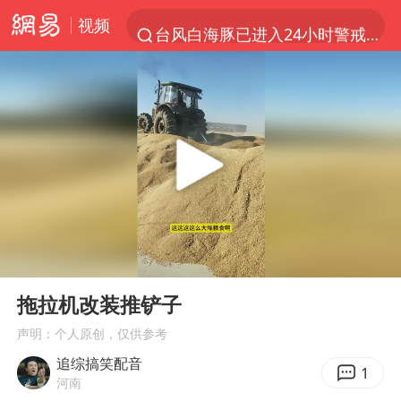
视频
台风白海豚已进入24小时警戒线
中国女篮70-67险胜尼日利亚女篮
上海：台风白海豚或将带来龙卷风
四川宜宾高县4.9级地震致1死
中巨芯：上半年归母净利润1405.77万元
出口禁令驱动有色板块大涨
秋天的第一杯奶茶到底有多火
00:00
00:15
38岁演员求职万岁山NPC成功
Play
Ent
full
胜宏科技：股票交易异常波动
拖拉机改装推铲子
国乒男单横滨冠军赛全军覆没
声明：个人原创，仅供参考
追综搞笑配音
U17国足三连胜晋级明日之星半决赛
1
河南