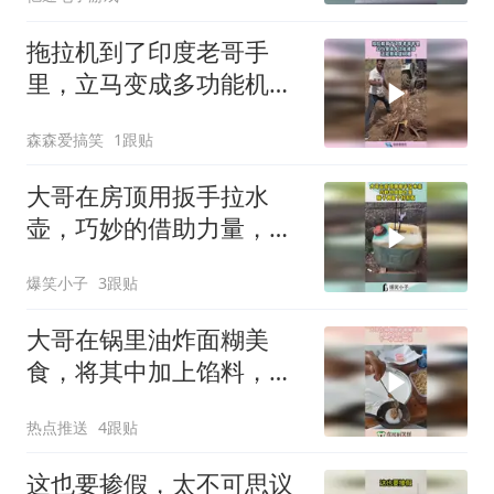
拖拉机到了印度老哥手
里，立马变成多功能机
器，还能用来拔树根！
森森爱搞笑
1跟贴
大哥在房顶用扳手拉水
壶，巧妙的借助力量，脑
子真是个好东西！
爆笑小子
3跟贴
大哥在锅里油炸面糊美
食，将其中加上馅料，下
一秒眼前一亮！
热点推送
4跟贴
这也要掺假，太不可思议