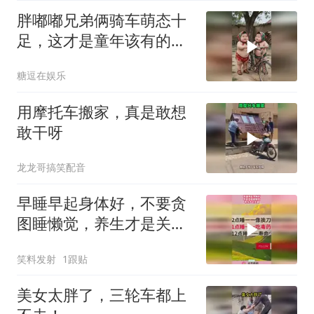
胖嘟嘟兄弟俩骑车萌态十
足，这才是童年该有的模
样！
糖逗在娱乐
用摩托车搬家，真是敢想
敢干呀
龙龙哥搞笑配音
早睡早起身体好，不要贪
图睡懒觉，养生才是关
键！
笑料发射
1跟贴
美女太胖了，三轮车都上