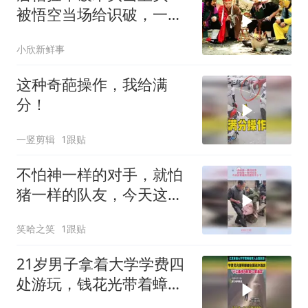
被悟空当场给识破，一点
面子都不留
小欣新鲜事
这种奇葩操作，我给满
分！
一竖剪辑
1跟贴
不怕神一样的对手，就怕
猪一样的队友，今天这顿
猪肉怕是吃不上了
笑哈之笑
1跟贴
21岁男子拿着大学学费四
处游玩，钱花光带着蟑螂
四处讹诈酒店被抓