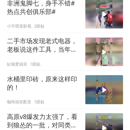
非洲鬼脚七，身手不错#
热点共创俱乐部#
小可萌宠影视
2跟贴
二手市场发现老式电器，
老板说这件工具，当年价
值三千以上！
缸猫爱搞笑
1跟贴
水桶里印砖，原来这样印
的！
咖啡搞笑配音
1跟贴
高原v8爆发力太强了，看
到狼怂的一批，对同类感