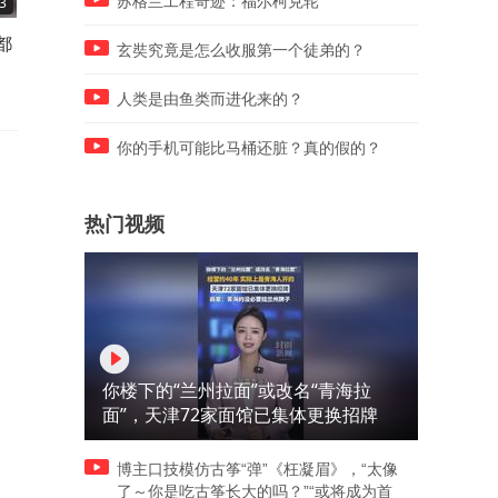
苏格兰工程奇迹：福尔柯克轮
3
00:11
00:10
都
老公是上门女婿，来家五年，
儿子第一次带女朋友回家就
玄奘究竟是怎么收服第一个徒弟的？
脏活累活全包揽
在一起，七零后的我真的不
接
人类是由鱼类而进化来的？
你的手机可能比马桶还脏？真的假的？
热门视频
你楼下的“兰州拉面”或改名“青海拉
面”，天津72家面馆已集体更换招牌
博主口技模仿古筝“弹”《枉凝眉》，“太像
了～你是吃古筝长大的吗？”“或将成为首