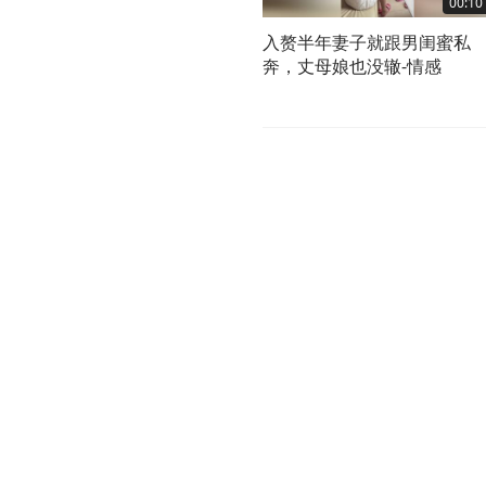
00:10
入赘半年妻子就跟男闺蜜私
奔，丈母娘也没辙-情感