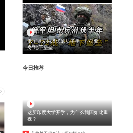
俄军坦克兵潜伏敌后半年，T-72变
身“地下堡垒”
今日推荐
这所印度大学开学，为什么我国如此重
视？