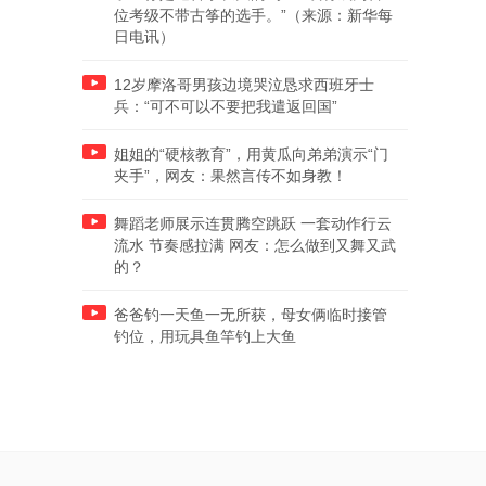
位考级不带古筝的选手。”（来源：新华每
日电讯）
12岁摩洛哥男孩边境哭泣恳求西班牙士
兵：“可不可以不要把我遣返回国”
姐姐的“硬核教育”，用黄瓜向弟弟演示“门
夹手”，网友：果然言传不如身教！
舞蹈老师展示连贯腾空跳跃 一套动作行云
流水 节奏感拉满 网友：怎么做到又舞又武
的？
爸爸钓一天鱼一无所获，母女俩临时接管
钓位，用玩具鱼竿钓上大鱼