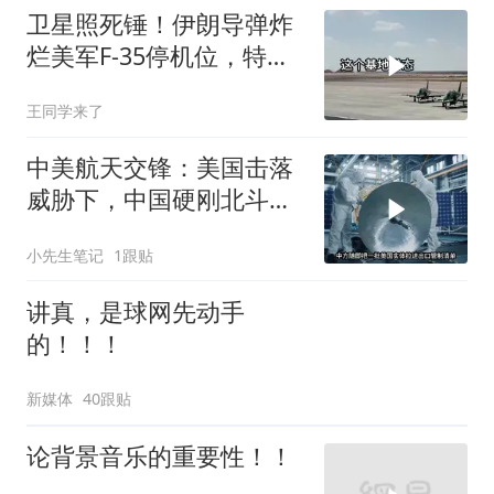
卫星照死锤！伊朗导弹炸
烂美军F-35停机位，特朗
普这回真兜不住了
王同学来了
中美航天交锋：美国击落
威胁下，中国硬刚北斗升
级+重复火箭
小先生笔记
1跟贴
讲真，是球网先动手
的！！！
新媒体
40跟贴
论背景音乐的重要性！！