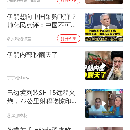
玛丽莲萌兔
4跟贴
打开APP
伊朗想向中国采购飞弹？
帅化民点评：中国不可能
交付！
名人精选课堂
打开APP
伊朗内部吵翻天了
丁丁框sheya
巴边境列装SH-15远程火
炮，72公里射程吃惊印度
媒体
悬崖那枝花