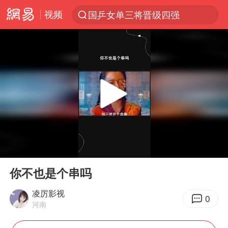
视频
国乒女单三将晋级四强
光影经济撬动暑期消费新蓝海
马克·艾伦退出斯诺克中国公开赛
新疆优化调整景区内自驾服务费
上四休三，但降薪1000元，你接受吗？
央视新主播李秋莹孙亚鹏亮相
情侣平潭拍日出坠崖1死1伤
00:00
00:17
梁家辉：到内地拍戏不是北上是回归
Play
Ent
full
全民健身事业高质量发展
你不也是个串吗
台当局重金为“台独”织“皇帝新衣”
凌厉影视
0
河南
几元成本的AI广告导致千万市值蒸发