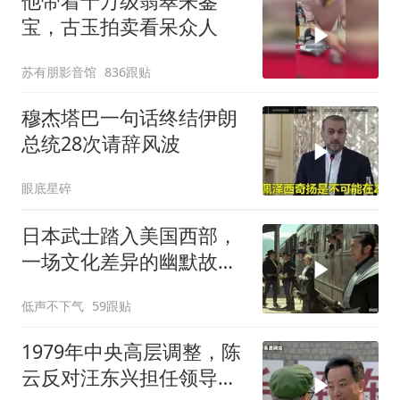
他带着千万级翡翠来鉴
宝，古玉拍卖看呆众人
苏有朋影音馆
836跟贴
穆杰塔巴一句话终结伊朗
总统28次请辞风波
眼底星碎
日本武士踏入美国西部，
一场文化差异的幽默故事
即将开
低声不下气
59跟贴
1979年中央高层调整，陈
云反对汪东兴担任领导职