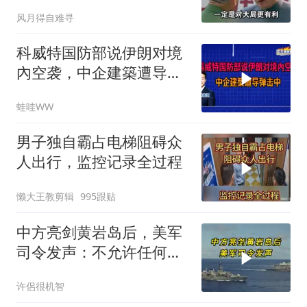
务
风月得自难寻
科威特国防部说伊朗对境
內空袭，中企建築遭导弹
击中｜介文汲.谢寒冰.张
蛙哇WW
延廷｜辣晚报20260806
男子独自霸占电梯阻碍众
人出行，监控记录全过程
懒大王教剪辑
995跟贴
中方亮剑黄岩岛后，美军
司令发声：不允许任何国
家主宰印太
许侶很机智