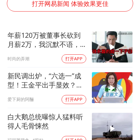
老挝国会主席赛宋蓬逝世
打开网易新闻 体验效果更佳
白海豚将正面袭击贯穿浙江
酒店回应车内过夜被收150元
年薪120万被董事长砍到
杭州全市有序停课
月薪2万，我沉默不语，
商场现钱学森巨幅海报 负责人回应
当天竞品出12倍薪资挖走
时尚的弄潮
打开APP
36岁男演员成景区NPC后人气爆棚
我
夏日经济乘“热”而上 消费市场向“新”而行
新民调出炉，“六选一”成
乐享全民健身 共筑健康中国
型！王金平出手显效？蓝
营多点开花
爱下厨的阿酾
打开APP
白大鹅总统曝惊人猛料听
得人毛骨悚然