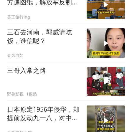
方递图纸，解放军反制组
合拳已到位
吴王旅行ing
三石去河南，郭威请吃
饭，谁信呢？
春风自如
三哥入常之路
野兽影视
1跟贴
日本原定1956年侵华，却
提前发动九一八，对中国
是福是祸？