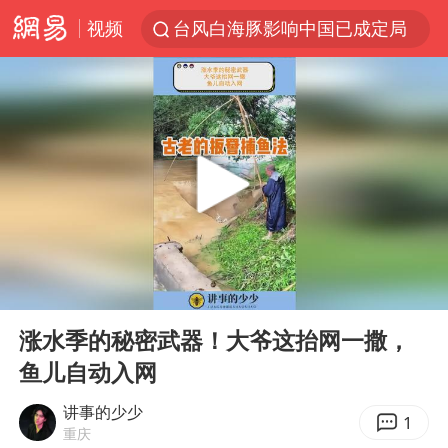
视频
台风白海豚影响中国已成定局
中方回应是否开采太平洋海底稀土资源
昆明石林火把节
外交部发言人就广岛核爆81周年等答记者问
我国编制完成新版全月地质图
胡塞武装袭扰红海航运行动升级
郑国霖回应去景区上班被保安拦下
00:00
00:32
80后女柜员逆袭成4200亿银行副行长
Play
Ent
full
感觉全东北都在等7号
涨水季的秘密武器！大爷这抬网一撒，
鱼儿自动入网
扎哈罗娃批广岛市长不提美国原子弹
泰国一女公务员妆容引争议 本人回应
讲事的少少
1
重庆