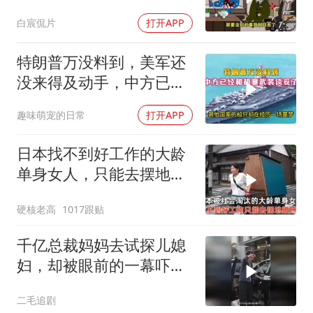
白宸侃片
打开APP
特朗普万没料到，美军还
没来得及动手，中方已经
和胡塞武装谈妥了
趣味萌宠的日常
打开APP
日本找不到好工作的大龄
单身女人，只能去摆地
摊，一天有多心累？
硬核老高
1017跟贴
千亿总裁妈妈去试探儿媳
妇，却被眼前的一幕吓傻
了！
二毛追剧