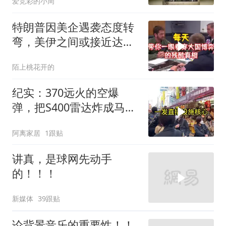
爱竞彩的小周
特朗普因美企遇袭态度转
弯，美伊之间或接近达成
新协议
陌上桃花开的
纪实：370远火的空爆
弹，把S400雷达炸成马蜂
窝，靶标惨状让台军急眼
阿离家居
1跟贴
了
讲真，是球网先动手
的！！！
新媒体
39跟贴
论背景音乐的重要性！！