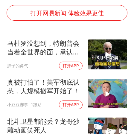
多地要求领导干部带头休假
女子利用漏洞0元薅走3000多件家电
打开网易新闻 体验效果更佳
首次证实！“胶球”存在
村民谈“梅姨”：叫的其实是“媒姨”
马杜罗没想到，特朗普会
关之琳否认与27岁模特的恋情
当着全世界的面，承认一
奋进开新局 实干挑大梁
个众所周知的事实
胖子的勇气
打开APP
真被打怕了！美军彻底认
怂，大规模撤军开始了！
小豆豆赛事
1跟贴
打开APP
北斗卫星都能丢？龙哥沙
雕动画笑死人