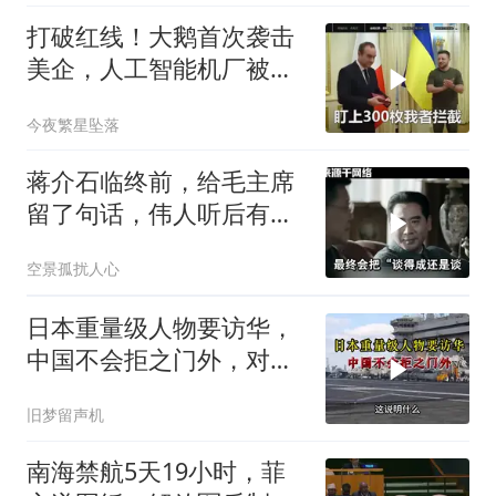
打破红线！大鹅首次袭击
美企，人工智能机厂被摧
毁，特朗普改口
今夜繁星坠落
蒋介石临终前，给毛主席
留了句话，伟人听后有什
么样的反应？
空景孤扰人心
日本重量级人物要访华，
中国不会拒之门外，对日
本公事公办就够了
旧梦留声机
南海禁航5天19小时，菲