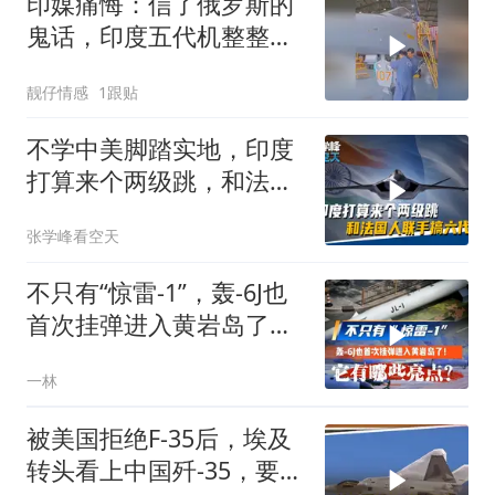
印媒痛悔：信了俄罗斯的
鬼话，印度五代机整整耽
误了十年
靓仔情感
1跟贴
不学中美脚踏实地，印度
打算来个两级跳，和法国
人联手搞六代机
张学峰看空天
不只有“惊雷-1”，轰-6J也
首次挂弹进入黄岩岛了！
它有哪些亮点
一林
被美国拒绝F-35后，埃及
转头看上中国歼-35，要买