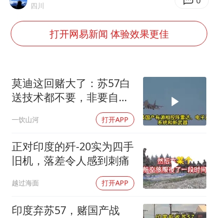
中方：奉劝美方解除对古巴制裁封锁
0
四川
国内发现多起“Sorry”勒索病毒攻击
打开网易新闻 体验效果更佳
上海将苏州河水强排至黄浦江
“老戏骨”秦焰去世
我国民营企业创新动能持续增强
莫迪这回赌大了：苏57白
真理之光，何以能照亮复兴之路？
送技术都不要，非要自己
造，赢了上桌输了塌房
一饮山河
打开APP
正对印度的歼-20实为四手
旧机，落差令人感到刺痛
越过海面
打开APP
印度弃苏57，赌国产战