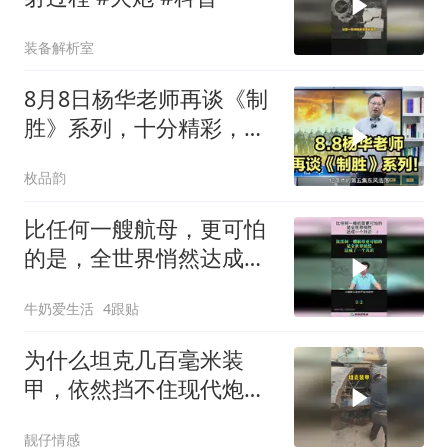
装备解析室
8月8日杨华老师再谈《制
胜》系列，十分精彩，都
来听听！
枚品韵
比任何一艘航母，更可怕
的是，全世界悄然达成一
个共识！
牛奶爱生活
4跟贴
为什么坦克几百毫米装
甲，依然挡不住现代炮
弹？
靓仔情感