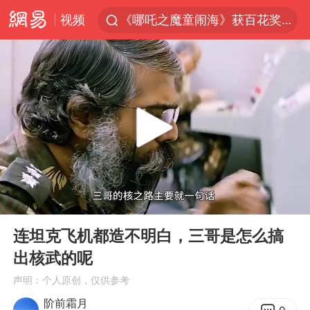
视频
《哪吒之魔童闹海》获百花奖最佳影片奖
重大涉诈逃犯檀某落网
外交部：藏南地区是中国领土
台湾不是国家不存在“国格”
独闯南太行失联女子遗体已找到
哥伦比亚强震已致超20人死亡
哥伦比亚发生7.5级地震
00:00
03:29
伊朗最高领袖将任命数名高级指挥官
Play
Ent
full
广岛长崎的昨天未必不会是日本的明天
连坦克飞机都造不明白，三哥是怎么搞
出核武的呢
高铁双人座被免票儿童挤成3人座
声明：个人原创，仅供参考
易烊千玺金鸡百花双料影帝
阶前霜月