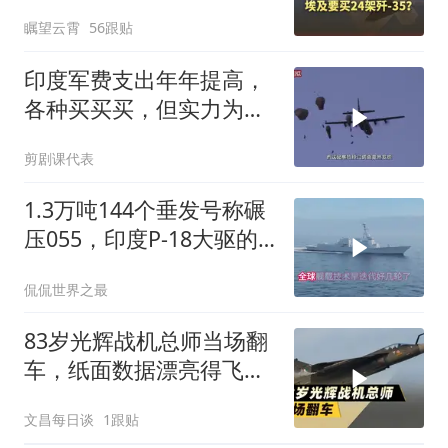
24架？
瞩望云霄
56跟贴
印度军费支出年年提高，
各种买买买，但实力为何
却平平无奇？
剪剧课代表
1.3万吨144个垂发号称碾
压055，印度P-18大驱的
“纸面神话”能成真吗？
侃侃世界之最
83岁光辉战机总师当场翻
车，纸面数据漂亮得飞不
起来
文昌每日谈
1跟贴