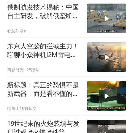
俄制航发技术揭秘：中国
自主研发，破解俄垄断之
谜
心意如水p
东京大空袭的拦截主力！
聊聊小众神机J2M雷电战
斗机的优缺点
简影时光
28跟贴
新标题：真正的恐惧不是
新武器，而是看不懂的作
战体系展开
嘴角上翘的弧度
19世纪末的火炮装填与发
射过程 #火炮 #科普