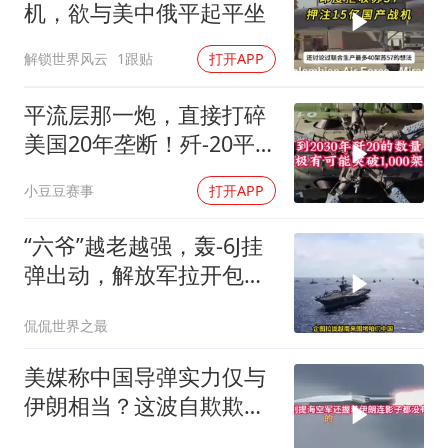
机，欲与美中俄平起平坐
解锁世界风云
1跟贴
打开APP
平流层那一炮，直接打碎
美国20年垄断！歼-20平
流层开火画面首曝
小豆豆赛事
打开APP
“六爷”越老越强，轰-6J挂
弹出动，解放军拉开包围
网，美军后撤
侃侃世界之最
美媒称中国导弹实力仅与
伊朗相当？这波自欺欺人
该醒醒了