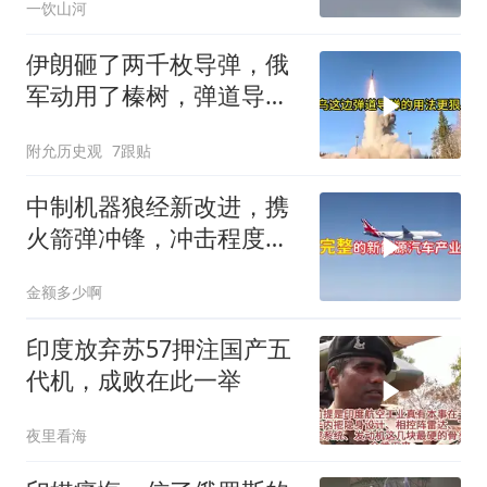
一饮山河
伊朗砸了两千枚导弹，俄
军动用了榛树，弹道导弹
这个老伙计又杀回来了
附允历史观
7跟贴
中制机器狼经新改进，携
火箭弹冲锋，冲击程度如
何
金额多少啊
印度放弃苏57押注国产五
代机，成败在此一举
夜里看海