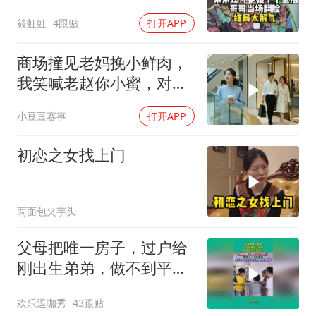
气！
筱虹虹
4跟贴
打开APP
商场撞见老妈挽小鲜肉，
我笑喊老赵你小蜜，对方
当场变脸
小豆豆赛事
打开APP
初恋之女找上门
两面包夹芋头
父母把唯一房子，过户给
刚出生弟弟，做不到平等
就别生！
欢乐逗咖秀
43跟贴