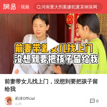
视频
河南重大刑案嫌犯夏某钢落网
WTT横滨冠军赛国乒女单三将晋级四强
光影经济撬动暑期消费新蓝海
白海豚将正面袭击贯穿浙江
杭州全市有序停课
《欢迎来龙餐馆》口碑
酒店花洒现排泄物住客索赔遭拒
00:00
04:06
情侣平潭拍日出坠崖1死1伤
Play
Ent
full
新疆优化调整景区内自驾服务费
前妻带女儿找上门，没想到要把孩子留
给我
夏日经济乘“热”而上 消费市场向“新”而行
36岁男演员成景区NPC后人气爆棚
莉泽Official
0
山东