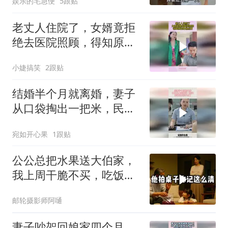
娱乐的宅急便
5跟贴
手相助
老丈人住院了，女婿竟拒
绝去医院照顾，得知原因
给他点赞
小婕搞笑
2跟贴
结婚半个月就离婚，妻子
从口袋掏出一把米，民政
局直接不劝了
宛如开心果
1跟贴
公公总把水果送大伯家，
我上周干脆不买，吃饭时
他突然说了一句话
邮轮摄影师阿嗵
妻子吵架回娘家四个月，