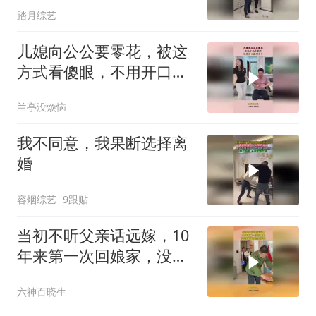
踏月综艺
儿媳向公公要零花，被这
方式看傻眼，不用开口就
明白了！
兰亭没烦恼
我不同意，我果断选择离
婚
容烟综艺
9跟贴
当初不听父亲话远嫁，10
年来第一次回娘家，没想
到爸爸竟然这样做
六神百晓生