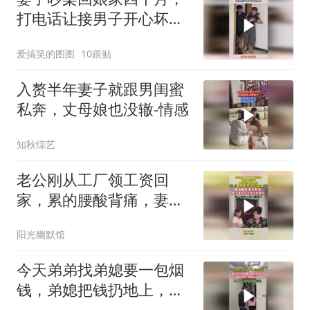
打电话让接男子开心坏，
结婚三年终于当爸！
爱搞笑的图图
10跟贴
入赘半年妻子就跟男闺蜜
私奔，丈母娘也没辙-情感
知秋综艺
老公刚从工厂领工资回
家，累的腰酸背痛，妻子
举动瞬间心凉
阳光幽默馆
今天弟弟找弟媳要一包烟
钱，弟媳把钱扔地上，那
一刻好心酸