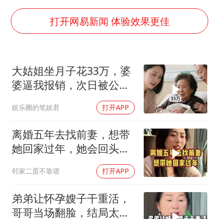
宇树王兴兴被问了360多个问题
全民健身事业高质量发展
打开网易新闻 体验效果更佳
上四休三，但降薪1000元，你接受吗？
唐田赛前发布会上引用《孙子兵法》
大姑姐坐月子花33万，婆
台当局重金为“台独”织“皇帝新衣”
婆逼我报销，次日被公公
商场现钱学森巨幅海报 负责人回应
打进医院，我笑了
娱乐圈的笔娱君
打开APP
老挝国会主席赛宋蓬逝世
购飞机票7分钟后退票被扣2022元
离婚五年去找前妻，想带
她回家过年，她会回头
乐享全民健身 共筑健康中国
吗？
邻家二蛋不靠谱
打开APP
弟弟让怀孕嫂子干重活，
哥哥当场翻脸，结局太解