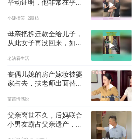
举动证明，他非常在乎这
个家！
小婕搞笑
2跟贴
母亲把拆迁款全给儿子，
从此女子再没回来，如今
上门悔不当初！
老沾看生活
丧偶儿媳的房产嫁妆被婆
家占去，扶老师出面替儿
媳协商讨公道！
苗苗情感说
父亲离世不久，后妈联合
小男友霸占父亲遗产，结
果竟是专业骗子，陆燃出