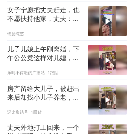
女子宁愿把丈夫赶走，也
不愿扶持他家，丈夫：真
后悔娶了你
锦瑟综艺
儿子儿媳上午刚离婚，下
午公公竟这样对儿媳，爱
到最后全凭良心
乐呵不停歇的广播站
1跟贴
房产留给大儿子，被赶出
来后却找小儿子养老，还
好小儿子早有准备
逗比集结号
1跟贴
丈夫外地打工回来，一个