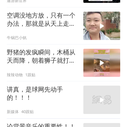
遨游新世界
空调没地方放，只有一个
办法，那就是从天上走，
老师傅一招拿下
牛锅巴小钒
野猪的发疯瞬间，木桶从
天而降，朝着狮子就打去
知道自己玩大了
辣辣动物
1跟贴
讲真，是球网先动手
的！！！
新媒体
40跟贴
论背景音乐的重要性！！