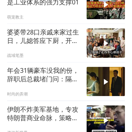
是工业体系的强力支撑01
萌宠教主
婆婆带28口亲戚来家过生
日，儿媳答应下厨，开饭
时全愣住了
战域笔墨
年会31辆豪车没我的份，
辞职后总裁堵门问：隔壁
楼你买的？
时尚的弄潮
伊朗不炸美军基地，专攻
特朗普商业命脉，策略高
明