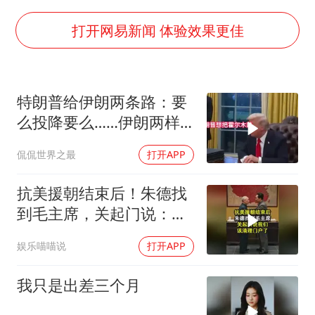
《欢迎来龙餐馆》口碑
杭州全市有序停课
打开网易新闻 体验效果更佳
商场现钱学森巨幅海报 负责人回应
“不怕六爷挂得多 就怕六爷挂一颗”
特朗普给伊朗两条路：要
全民健身事业高质量发展
么投降要么……伊朗两样
WTT瑞典大满贯女单签表出炉
都不选，美军无人机又被
侃侃世界之最
打开APP
打下来了
36岁男演员成景区NPC后人气爆棚
乐享全民健身 共筑健康中国
抗美援朝结束后！朱德找
到毛主席，关起门说：我
们该清理门户了
娱乐喵喵说
打开APP
我只是出差三个月