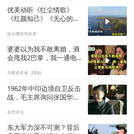
优美动听《红尘情歌》
《红颜知己》《无心的相
遇》《花桥流水》
娱乐圈的笔娱君
婆婆以为我不敢离婚，酒
会甩我2巴掌，我一通电
话让婆家当场懵了
华庭讲美食
2跟贴
1962年中印边境自卫反击
战，毛主席询问张国华能
否获胜
初雪未见
东大军力深不可测？背后