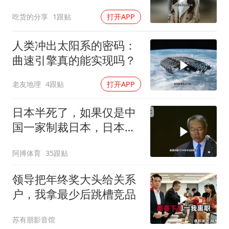
吃货的分享
1跟贴
打开APP
人类冲出太阳系的密码：
曲速引擎真的能实现吗？
老友地理
4跟贴
打开APP
日本半死了，如果仅是中
国一家制裁日本，日本可
能还剩一口气
阿搏体育
35跟贴
领导把年终奖大头给关系
户，我拿最少后跳槽竞品
苏有朋影音馆