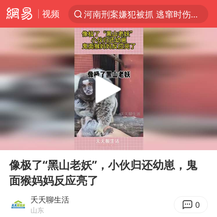
视频
河南刑案嫌犯被抓 逃窜时伤害多人
光影经济撬动暑期消费新蓝海
浙江上海等地有大雨或暴雨
新疆优化调整景区内自驾服务费
上四休三，但降薪1000元，你接受吗？
黄金牛市回来了吗
情侣平潭拍日出坠崖1死1伤
00:00
00:14
台当局重金为“台独”织“皇帝新衣”
Play
Ent
full
白海豚将正面袭击贯穿浙江
像极了“黑山老妖”，小伙归还幼崽，鬼
面猴妈妈反应亮了
微信又有新功能，你可以“撤回”你的撤回了！
几元成本的AI广告导致千万市值蒸发
夭夭聊生活
0
山东