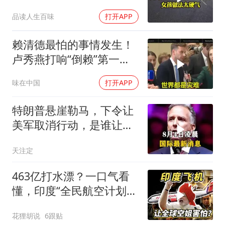
2万8彩礼
品读人生百味
打开APP
赖清德最怕的事情发生！
卢秀燕打响“倒赖”第一
枪，美国趁火打劫
味在中国
打开APP
特朗普悬崖勒马，下令让
美军取消行动，是谁让他
突然改变主意？
天注定
463亿打水漂？一口气看
懂，印度“全民航空计划”
翻车史！
花狸胡说
6跟贴