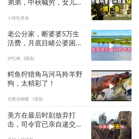
弟弟，中秋喊穷，女儿笑
怼：你的钱又没给我
小怪吃美食
老公分家，断婆婆5万生
活费，月底目睹公婆困
境，痛悔不已！
伊忆梅
3跟贴
鳄鱼狩猎角马河马羚羊野
狗，太精彩了！
光辉动物暖
1跟贴
美方在最后时刻放弃打
击，司令官已亲自递交文
书