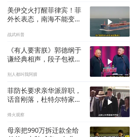
美伊交火打醒菲律宾！菲
外长表态，南海不能变成
第二个霍尔木兹
战武科普
《有人要害朕》郭德纲于
谦经典相声，段子包袱满
满！
别人都叫我阿腈
菲防长要求亲华派辞职，
话音刚落，杜特尔特家族
就给他当头一棒
烽火观察
母亲把990万拆迁款全给