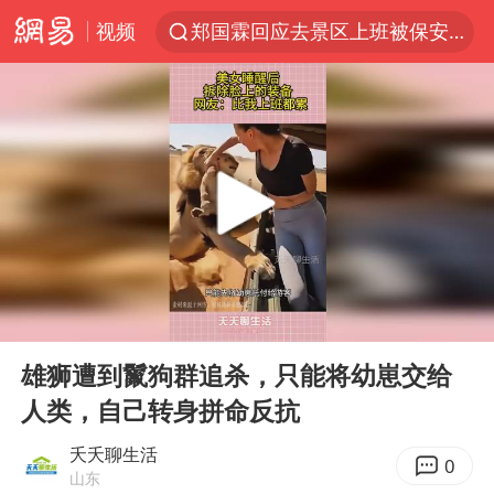
视频
郑国霖回应去景区上班被保安拦下
中央气象台发布台风黄色预警
80后女柜员逆袭成4200亿银行副行长
感觉全东北都在等7号
扎哈罗娃批广岛市长不提美国原子弹
女子利用漏洞0元薅走3000多件家电
金饰克价大幅跳涨
00:00
00:13
多地要求领导干部带头休假
Play
Ent
full
关之琳否认与27岁模特的恋情
雄狮遭到鬣狗群追杀，只能将幼崽交给
人类，自己转身拼命反抗
对话重庆地铁吐血女孩
韩国到底有多热
夭夭聊生活
0
山东