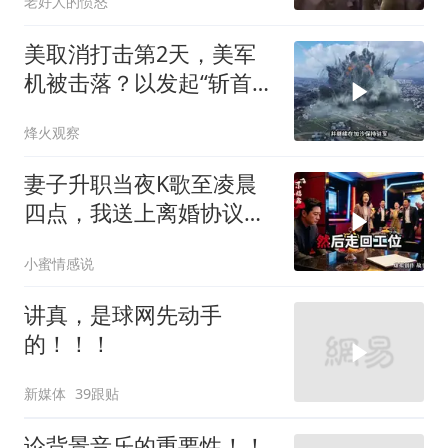
老好人的愤怒
美取消打击第2天，美军
机被击落？以发起“斩首行
动”
烽火观察
妻子升职当夜K歌至凌晨
四点，我送上离婚协议果
盘，隔天她拦在公司门
小蜜情感说
口：我们谈谈
讲真，是球网先动手
的！！！
新媒体
39跟贴
论背景音乐的重要性！！