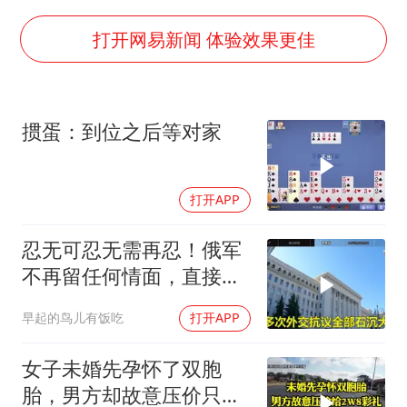
村民谈“梅姨”：叫的其实是“媒姨”
中国“五箭齐发”反制美国
打开网易新闻 体验效果更佳
中国经济展现强大韧性和活力
掼蛋：到位之后等对家
打开APP
忍无可忍无需再忍！俄军
不再留任何情面，直接炸
平基辅美国军工厂
早起的鸟儿有饭吃
打开APP
女子未婚先孕怀了双胞
胎，男方却故意压价只给