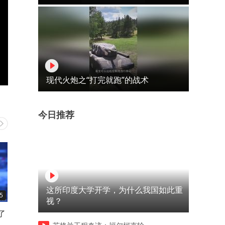
现代火炮之“打完就跑”的战术
今日推荐
这所印度大学开学，为什么我国如此重
5
03:12
01:54
视？
了
一个眼神彼此心领神会，就是
外国宝宝到中国来吃肉包子
。
个连吃带拿…
一口流利的中文吃的可太香