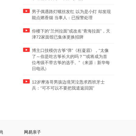
男子偶遇路灯螺丝发红 以为是小灯 却发现
能点燃香烟 当事人：已报警处理
你楼下的“兰州拉面”或改名“青海拉面”，天
津72家面馆已集体更换招牌
博主口技模仿古筝“弹”《枉凝眉》，“太像
了～你是吃古筝长大的吗？”“或将成为首
位考级不带古筝的选手。”（来源：新华每
日电讯）
12岁摩洛哥男孩边境哭泣恳求西班牙士
兵：“可不可以不要把我遣返回国”
尚
网易亲子