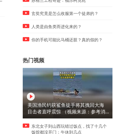
苏格兰工程奇迹：福尔柯克轮
了。
玄奘究竟是怎么收服第一个徒弟的？
人类是由鱼类而进化来的？
你的手机可能比马桶还脏？真的假的？
热门视频
美国渔民钓获鲨鱼徒手将其拽回大海
目击者直呼震惊 （视频来源：参考消
息）
东北女子到山西玩错过饭点，找了十几个
饭馆都没开门：午休到几点