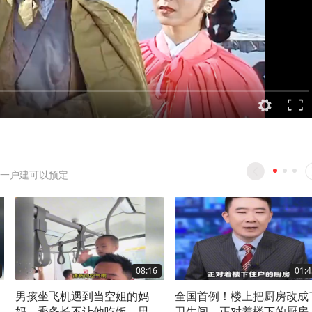
一户建可以预定
08:16
01:4
，
男孩坐飞机遇到当空姐的妈
全国首例！楼上把厨房改成
妈，乘务长不让他吃饭，男孩
卫生间，正对着楼下的厨房