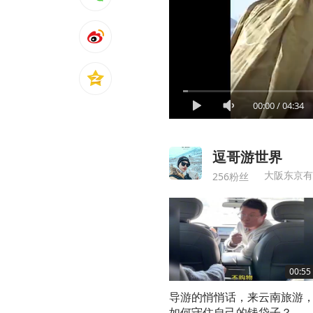
00:00
/
04:34
逗哥游世界
大阪东京有
256粉丝
00:55
导游的悄悄话，来云南旅游
如何守住自己的钱袋子？