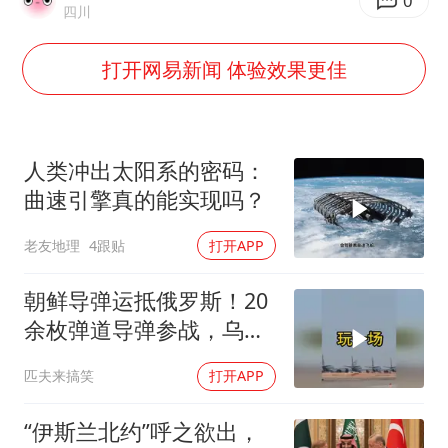
三预警齐发 11个省份有大到暴雨
0
四川
“还不如不放假”
打开网易新闻 体验效果更佳
梅婷12岁女儿百花奖发言
从科技创新看开局起步的时与势
人类冲出太阳系的密码：
曲速引擎真的能实现吗？
老友地理
4跟贴
打开APP
朝鲜导弹运抵俄罗斯！20
余枚弹道导弹参战，乌克
兰防空压力倍增！
匹夫来搞笑
打开APP
“伊斯兰北约”呼之欲出，