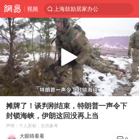
视频
上海鼓励居家办公
多地银行上调存款利率
新疆生产建设兵团生态环境局原局长被查
朱一龙的鼻子怎么了
5万元以下微型代步车集体遇冷
大疆错失宇树
费大厨口号更改 不再宣传小炒肉大王
00:00
07:18
周星驰妈妈现身香港首映礼
Play
Ent
full
上海地铁4条线路全线停运
摊牌了！谈判刚结束，特朗普一声令下
封锁海峡，伊朗这回没再上当
4.2平卫生间补漏注胶花1.55万
声明：个人原创，仅供参考
56岁刘奕君跟13岁女儿合跳
大眼睛看看