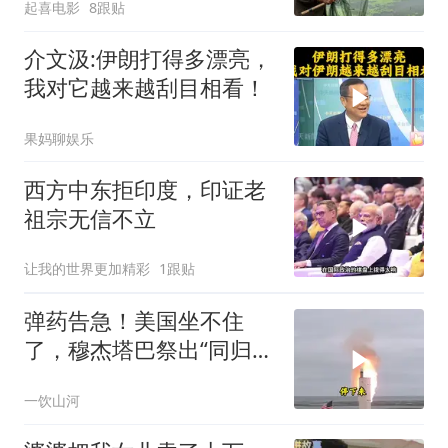
起喜电影
8跟贴
介文汲:伊朗打得多漂亮，
我对它越来越刮目相看！
果妈聊娱乐
西方中东拒印度，印证老
祖宗无信不立
让我的世界更加精彩
1跟贴
弹药告急！美国坐不住
了，穆杰塔巴祭出“同归于
尽”绝招，暴露致命短板
一饮山河