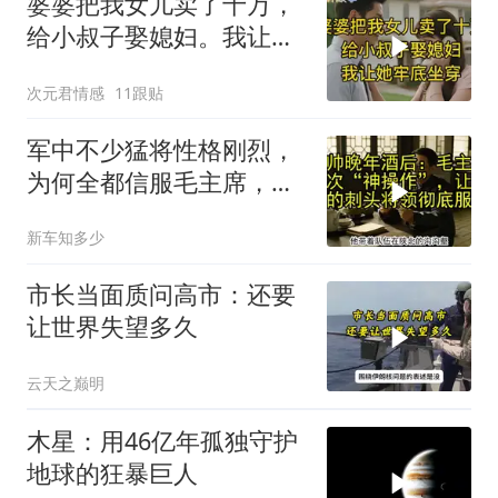
婆婆把我女儿卖了十万，
给小叔子娶媳妇。我让她
牢底坐穿！
次元君情感
11跟贴
军中不少猛将性格刚烈，
为何全都信服毛主席，这
份大智慧值得感悟
新车知多少
市长当面质问高市：还要
让世界失望多久
云天之巅明
木星：用46亿年孤独守护
地球的狂暴巨人