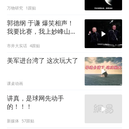
万物研究
1跟贴
郭德纲 于谦 爆笑相声！
我要比赛，我上妙峰山干
嘛去？你去拜一拜冠军老
市井大实话
4跟贴
祖庙
美军进台湾了 这次玩大了
课桌动画
讲真，是球网先动手
的！！！
新媒体
57跟贴