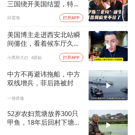
三国绕开美国结盟，特朗
普彻底坐不住了
邱震海
打开APP
美国博主走进西安北站瞬
间僵住，看着候车厅久久
说不出话语
小黑和大白
4跟贴
打开APP
中方不再避讳拖船，中方
双线增兵，菲后路被封
一身骄傲
52岁农妇荒塘放养300只
甲鱼，18年后回村下塘瞬
间傻眼