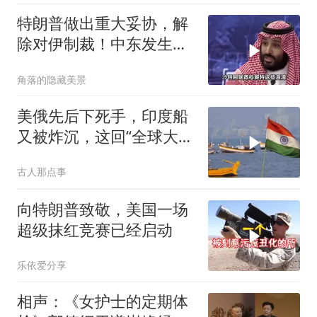
特朗普做出重大妥协，解
除对伊制裁！中东发生怎
样的巨变？
角落的隐藏美景
美俄先后下死手，印度船
又被炸沉，这回“全球大
国”的面具彻底挂不住了
古人那点事
向特朗普致敬，美国一场
超级抹红竞赛已经启动
乐依爱分享
相声：《女护士的定期体