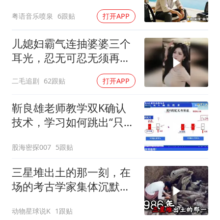
告吹，老板拍腿连声懊悔
粤语音乐喷泉
6跟贴
打开APP
儿媳妇霸气连抽婆婆三个
耳光，忍无可忍无须再
忍，太解气了！
二毛追剧
62跟贴
打开APP
靳良雄老师教学双K确认
技术，学习如何跳出“只看
价格”的表现，看穿主力资
股海密探007
5跟贴
金真实意图，寻找科学买
卖点
三星堆出土的那一刻，在
场的考古学家集体沉默
了，颠覆所有人的认知
动物星球说K
1跟贴