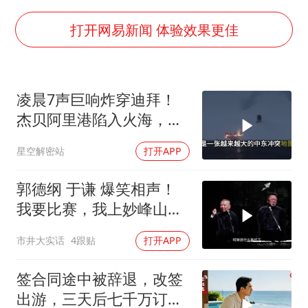
白海豚突然大拐弯 走出罕见路线
三预警齐发 11个省份有大到暴雨
打开网易新闻 体验效果更佳
SK海力士回应“或出售重庆工厂”传闻
大疆错失宇树
凌晨7声巨响炸穿迪拜！
周星驰妈妈现身香港首映礼
杰贝阿里港陷入火海，美
56岁刘奕君跟13岁女儿合跳
军弹药库告急让中东盟友
星空解密站
打开APP
彻底心寒
“还不如不放假”
从科技创新看开局起步的时与势
郭德纲 于谦 爆笑相声！
我要比赛，我上妙峰山干
嘛去？你去拜一拜冠军老
市井大实话
4跟贴
打开APP
祖庙
签合同途中被辞退，改签
出游，三天后七千万订单