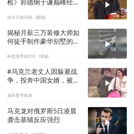
检》郭德纲于谦巅峰经典
爆笑相声太搞笑
你今天快乐吗
3跟贴
揭秘月薪三万装修大师如
何徒手制作豪华别墅的罗
马柱？
科技老男孩233
1跟贴
#乌克兰老丈人因躲避战
争，投奔中国女婿，被眼
前城市繁荣震惊
崩坏星穹铁道
马克龙对俄罗斯5日凌晨
袭击基辅反应强烈