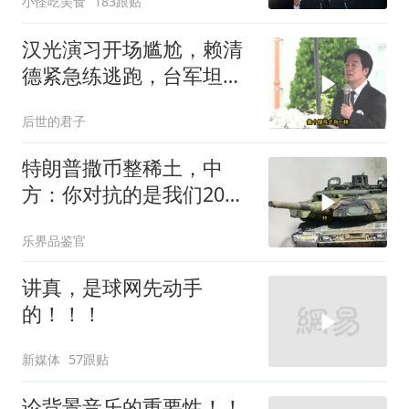
小怪吃美食
183跟贴
汉光演习开场尴尬，赖清
德紧急练逃跑，台军坦克
掉零件
后世的君子
特朗普撒币整稀土，中
方：你对抗的是我们20年
的读书声
乐界品鉴官
讲真，是球网先动手
的！！！
新媒体
57跟贴
论背景音乐的重要性！！