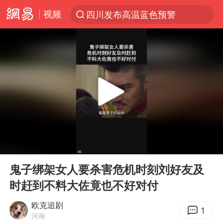
视频
四川发布高温蓝色预警
台风“白海豚”登陆 各地各部门全力应对
中央气象台继续发布暴雨橙警
费大厨口号更改 不再宣传小炒肉大王
成都多趟列车临时停运
路虎卫士110 HSE限时降价
我国发现稀散金属独立新矿物——乌斯河锗矿
00:00
00:38
部分银行上调存款利率
Play
Ent
full
演员秦焰去世 曾出演《狂飙》
鬼子绑架女人要杀害危机时刻刘好友及
时赶到不料大佐竟也不好对付
河南启动防汛四级应急响应
朱一龙的鼻子怎么了
欧克追剧
1
河南