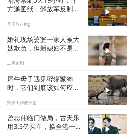
南海禁航5天19小时，菲
方递图纸，解放军反制组
合拳已到位
吴王旅行ing
婚礼现场婆婆一家人被大
嫂欺负，但新媳妇不是好
惹的！
二毛追剧
犀牛母子遇见蜜獾鬣狗
时，它们到底该如何应
对？
热爱工作的王总
曾志伟临门做局，古天乐
用3.5亿买单，换全港一声