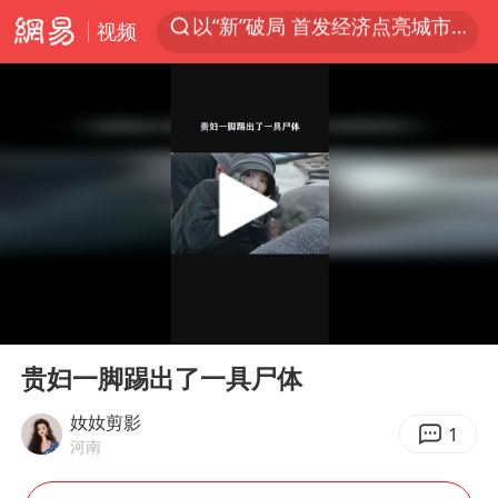
视频
中方回应是否在太平洋海底开采稀土
看守所辅警收受10万获刑1年
宇树科技发行价格150.80元/股
宇树科技王兴兴身家有望超200亿元
五粮液渠道价一箱上涨近百元
CIA被曝已秘密设立古巴工作组
法国将禁止“未经同意的电话营销”
00:00
00:55
吉林一“温度计大楼”读数爆表
Play
Ent
full
贵妇一脚踢出了一具尸体
贵州轮胎子公司获美国退税8136万
“深圳地面沉降致车辆损坏”不实
奻奻剪影
1
河南
泰国一女公务员妆容引争议 本人回应