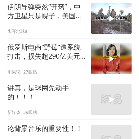
伊朗导弹突然“开窍”，中
方卫星只是幌子，美国真
正怕的是两件事
离开地球a
俄罗斯电商“野莓”遭系统
打击，损失超290亿美元#
野莓＃殃及池鱼
雨果说
27跟贴
讲真，是球网先动手
的！！！
新媒体
39跟贴
论背景音乐的重要性！！