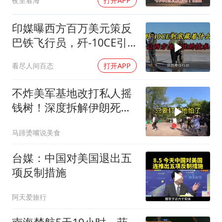
夜里看海
打开APP
印媒曝西方百万美元策反
巴铁飞行员，歼-10CE引
西方关注
看尽人间百态
打开APP
不炸美军基地改打私人摇
钱树！深度拆解伊朗死掐
特朗普七寸的生死局，这
马蹄烫嘴说美食
招到底有多绝？
台媒：中国对美国退出五
项反制措施
阿天爱旅行