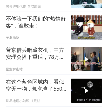
佩服！
黑哥讲现代史
972跟贴
不体验一下我们的“热情好
客”，谁敢走！
子桑鹰脉
普京借兵暗藏玄机，中方
安理会撂下重话，78万件
武器去向成谜
星空解密站
在这个蓝色区域内，看似
空无一物，却包含了5500
个星系！
世界地理小知识
1跟贴