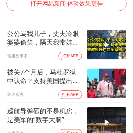
女子利用漏洞0元薅走3000多件家电
打开网易新闻 体验效果更佳
80后女柜员逆袭成4200亿银行副行长
27岁女子成组织卖淫集团主犯被通缉
公公骂我儿子，丈夫冷眼
24小时不关空调 电费会更低吗
婆婆偷笑，隔天我带娃改
东方甄选被判赔偿江小白30万元
姓迁户口全家懵了！
雪姐故事多
打开APP
奋进开新局 实干挑大梁
被关7个月后，马杜罗狱
中认命？支持美国提出的
主张，委风向已变
烽火观察
打开APP
巡航导弹砸的不是机房，
是美军的“数字大脑”