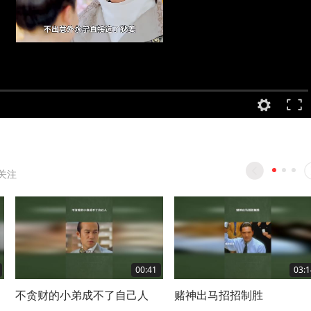
关注
00:41
03:1
不贪财的小弟成不了自己人
赌神出马招招制胜