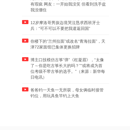
有瑕疵 网友：一开始我没笑 但看到洗手盆
我没绷住
12岁摩洛哥男孩边境哭泣恳求西班牙士
兵：“可不可以不要把我遣返回国”
你楼下的“兰州拉面”或改名“青海拉面”，天
津72家面馆已集体更换招牌
博主口技模仿古筝“弹”《枉凝眉》，“太像
了～你是吃古筝长大的吗？”“或将成为首
位考级不带古筝的选手。”（来源：新华每
日电讯）
爸爸钓一天鱼一无所获，母女俩临时接管
钓位，用玩具鱼竿钓上大鱼