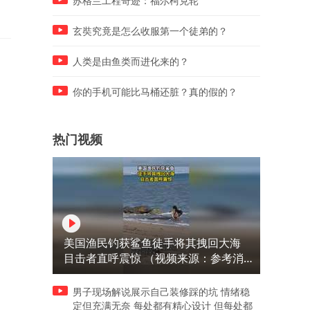
苏格兰工程奇迹：福尔柯克轮
玄奘究竟是怎么收服第一个徒弟的？
人类是由鱼类而进化来的？
你的手机可能比马桶还脏？真的假的？
热门视频
美国渔民钓获鲨鱼徒手将其拽回大海
目击者直呼震惊 （视频来源：参考消
息）
男子现场解说展示自己装修踩的坑 情绪稳
定但充满无奈 每处都有精心设计 但每处都