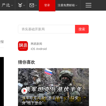
登录
注册免费邮箱
举报
网易新闻
iOS
Android
猜你喜欢
俄军坦克兵潜伏敌后半年，T-72变
身“地下堡垒”