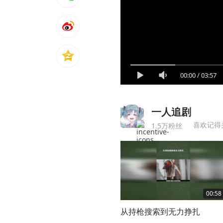
00:00
/
03:57
一人追剧
喜欢记得
1.5万粉丝
00:58
从持枪搜索到无力挣扎