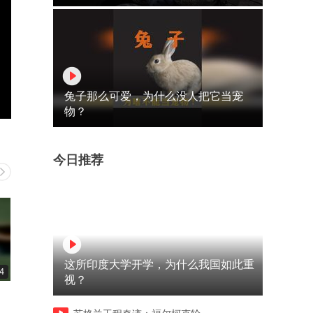
兔子那么可爱，为什么没人把它当宠
物？
今日推荐
这所印度大学开学，为什么我国如此重
4
01:39
00:14
视？
捡漏有时候靠的是运气
放开我的女神让我来