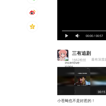
00:00
/
00:57
三有追剧
最有深度
1662粉丝
00:15
小苍蝇也不是好惹的！