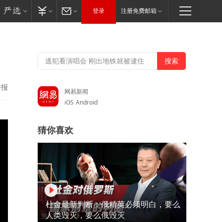
登录
注册免费邮箱
举报
网易新闻
iOS
Android
猜你喜欢
杜金最新判断：俄精英必须明白，要么
人类毁灭，要么俄毁灭