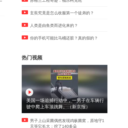
苏格兰工程奇迹：福尔柯克轮
玄奘究竟是怎么收服第一个徒弟的？
人类是由鱼类而进化来的？
你的手机可能比马桶还脏？真的假的？
热门视频
美国一场追捕行动中，一男子在车辆行
驶中爬上车顶跳舞。（新京报）
男子上山采菌偶然发现鸡枞菌窝，原地守1
天等它长大：挖了140多朵