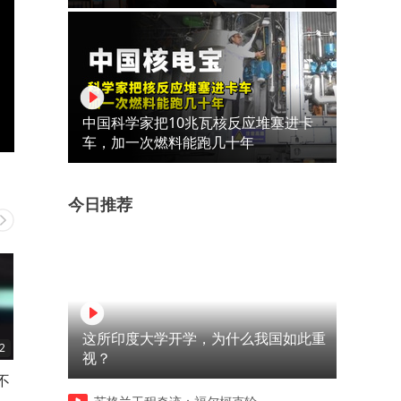
中国科学家把10兆瓦核反应堆塞进卡
车，加一次燃料能跑几十年
今日推荐
这所印度大学开学，为什么我国如此重
2
00:43
01:14
视？
不
军长送给战士一把98k 而武器
鬼子抓住了一个女人
成
正是对方师傅留下的