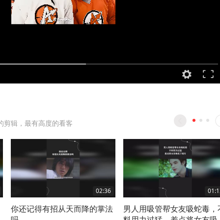
的剪辑，最有高度的看客
02:36
01:1
你还记得有招从天而降的掌法
男人用吸管帮女友吸蛇毒，
吗
料用力过猛，差点将女友吸