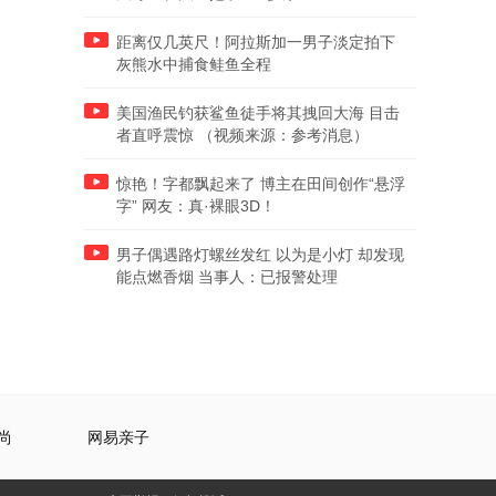
距离仅几英尺！阿拉斯加一男子淡定拍下
灰熊水中捕食鲑鱼全程
美国渔民钓获鲨鱼徒手将其拽回大海 目击
者直呼震惊 （视频来源：参考消息）
惊艳！字都飘起来了 博主在田间创作“悬浮
字” 网友：真·裸眼3D！
男子偶遇路灯螺丝发红 以为是小灯 却发现
能点燃香烟 当事人：已报警处理
尚
网易亲子