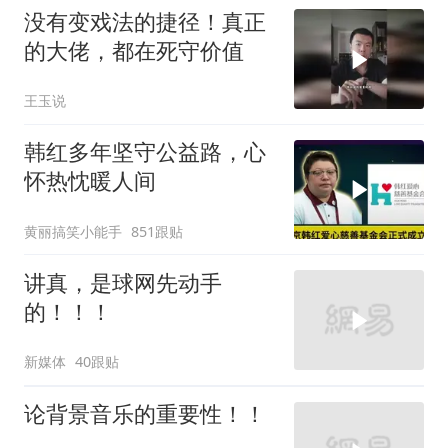
没有变戏法的捷径！真正
的大佬，都在死守价值
王玉说
韩红多年坚守公益路，心
怀热忱暖人间
黄丽搞笑小能手
851跟贴
讲真，是球网先动手
的！！！
新媒体
40跟贴
论背景音乐的重要性！！