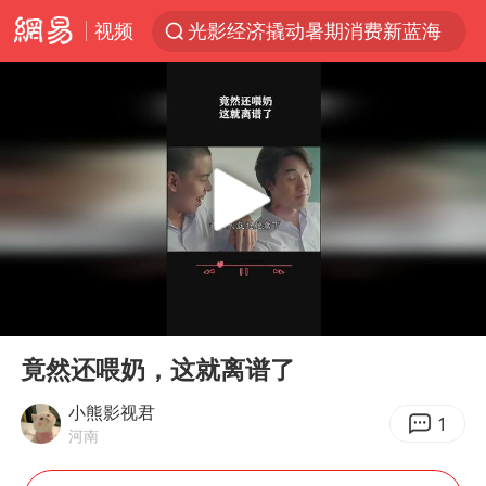
视频
光影经济撬动暑期消费新蓝海
浙江上海等地有大雨或暴雨
《欢迎来龙餐馆》口碑
西湖突现狂风暴雨 游客瞬间被浇透
香港正式允许“拒绝抢救”
情侣在平潭拍日出时坠崖致一死一伤
白海豚将正面袭击贯穿浙江
00:00
00:22
视频丨中国东方电气集团原党组副书记、董事宋致远被查
Play
Ent
full
梁家辉：到内地拍戏不是北上是回归
竟然还喂奶，这就离谱了
“不怕六爷挂得多 就怕六爷挂一颗”
小熊影视君
1
河南
杭州全市有序停课