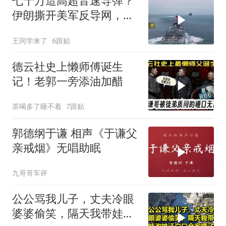
七十万造高超音速导弹？
伊朗撕开美军反导网，炸
出中国工业底牌
王同学来了
6跟贴
德云社史上懒师傅诞生
记！老郭一旁添油加醋
茶喝多了睡不着
7跟贴
郭德纲于谦 相声《于谦父
亲戒烟》无唱助眠
九哥哥车评
公公骂我儿子，丈夫冷眼
婆婆偷笑，隔天我带娃改