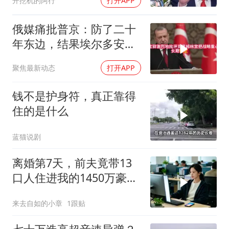
开挖机的阿行
打开APP
听听
俄媒痛批普京：防了二十
年东边，结果埃尔多安把
后院抄了
聚焦最新动态
打开APP
钱不是护身符，真正靠得
住的是什么
蓝猫说剧
离婚第7天，前夫竟带13
口人住进我的1450万豪
宅，一开门全傻眼
来去自如的小章
1跟贴