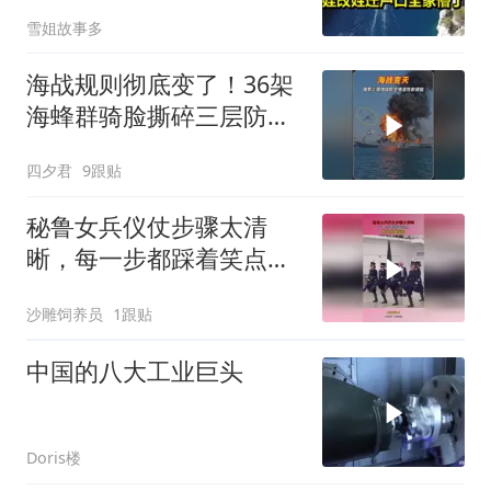
姓迁户口全家懵了！
雪姐故事多
海战规则彻底变了！36架
海蜂群骑脸撕碎三层防空
体系
四夕君
9跟贴
秘鲁女兵仪仗步骤太清
晰，每一步都踩着笑点，
脚不麻算我输！
沙雕饲养员
1跟贴
中国的八大工业巨头
Doris楼