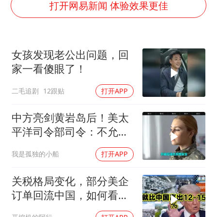
直击东北超：哈尔滨vs通辽
打开网易新闻 体验效果更佳
专家：出口是当前资产定价的宏观条件
香港宏福苑火灾或由烟头引起
女孩发现老公出问题，回
几元成本的AI广告导致千万市值蒸发
家一看傻眼了！
浙江台州《告全体市民书》
二毛追剧
12跟贴
打开APP
酒店回应车内过夜被收150元
乐享全民健身 共筑健康中国
中方亮剑黄岩岛后！美太
平洋司令部司令：不允许
任何国家主宰印太
我是孤独的小船
打开APP
关税格局变化，部分美企
订单回流中国，如何看待
特朗普关税政策得失。来