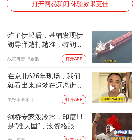
我国编制完成新版全月地质图
打开网易新闻 体验效果更佳
U17国足1分钟轰2球
女子利用漏洞0元薅走3000多件家电
炸了伊船后，基辅发现伊
80后女柜员逆袭成4200亿银行副行长
朗导弹越打越准，特朗普
24小时不关空调 电费会更低吗
要向普京“问罪”
战武科普
9跟贴
打开APP
东方甄选被判赔偿江小白30万元
村民谈“梅姨”：叫的其实是“媒姨”
在京北626年现场，我们
奋进开新局 实干挑大梁
就看出来追梦在远离街溜
子
美好未来靠自己
打开APP
剑桥专家泼冷水，印度只
是“准大国”，没资格跟中
美平起平坐