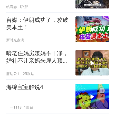
帆海志
1跟贴
台媒：伊朗成功了，攻破
美本土！
新时光点滴
啃老住妈房嫌妈不干净，
婚礼不让亲妈来雇人顶
包，超哥怒骂
胖达公主
25跟贴
海绵宝宝解说4
十一1118
1跟贴