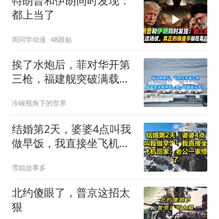
特朗普和伊朗同时发现：
都上当了
周同学动漫
48跟贴
挨了水炮后，菲对华开第
三枪，福建舰突破满载上
限，战略意义非凡
冷峻视角下的世界
结婚第2天，婆婆4点叫我
做早饭，我直接坐飞机回
家，老公一家懵了！
雪姐故事多
北约傻眼了，普京这招太
狠