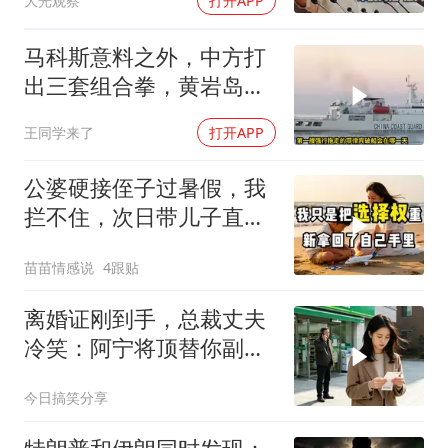
大光观察
打开APP
马科斯意料之外，中方打
出三套组合拳，黄岩岛将
迎来剧终时刻
王同学来了
打开APP
公婆硬接侄子过暑假，我
拦不住，次日带儿子直飞
普吉岛，婆婆傻眼
苗苗情感说
4跟贴
离婚证刚到手，总裁丈夫
冷笑：阿宁将顶替你副总
之位，我应好
今日搞笑分享