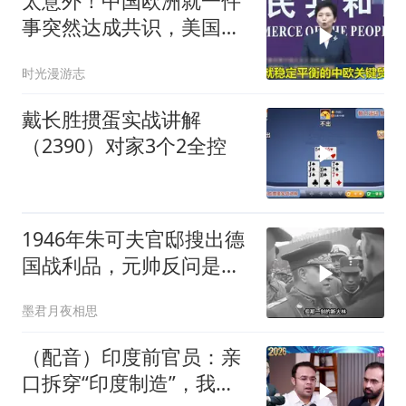
太意外！中国欧洲就一件
事突然达成共识，美国这
回彻底坐不住了？
时光漫游志
戴长胜掼蛋实战讲解
（2390）对家3个2全控
1946年朱可夫官邸搜出德
国战利品，元帅反问是否
需辞职
墨君月夜相思
（配音）印度前官员：亲
口拆穿“印度制造”，我们