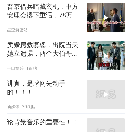
普京借兵暗藏玄机，中方
安理会撂下重话，78万件
武器去向成谜
星空解密站
卖婚房救婆婆，出院当天
她立遗嘱，两个大伯哥傻
眼
一口娱乐
1跟贴
讲真，是球网先动手
的！！！
新媒体
39跟贴
论背景音乐的重要性！！