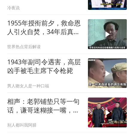
只有组装能力，算不上真
冷夜说
正的工业制造
1955年授衔前夕，救命恩
人引火自焚，34年后真相
大白
世界热点背后解读
1943年副司令遇害，高层
凶手被毛主席下令枪毙
男人吻女人是一种口福
相声：老郭铺垫只等一句
话，谦哥迷糊接一嘴，包
袱瞬间完成升华
别人都叫我阿腈