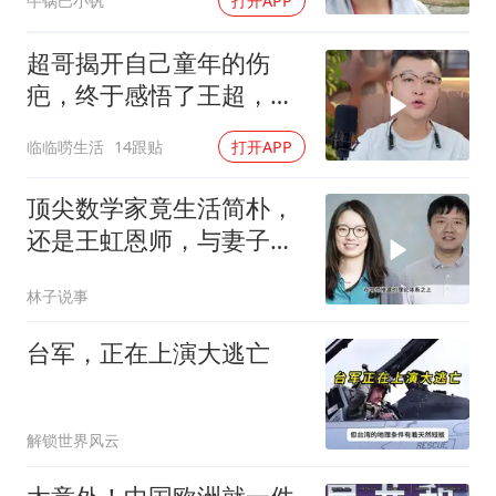
牛锅巴小钒
打开APP
超哥揭开自己童年的伤
疤，终于感悟了王超，他
决定接妈妈回来养老
临临唠生活
14跟贴
打开APP
顶尖数学家竟生活简朴，
还是王虹恩师，与妻子合
照慈眉善目
林子说事
台军，正在上演大逃亡
解锁世界风云