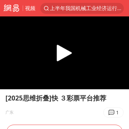
视频
上半年我国机械工业经济运行稳中有进
汪峰阻止14岁女儿买大牌
“立秋的第一杯奶茶”又爆单了
四川宜宾市高县发生4.9级地震
王力宏演唱会黄牛带观众藏匿被查获
泰国校园枪击案死亡人数升至7人
佛山通报笔试前13被淘汰后5名进体检
00:00
00:30
陕西省委书记赶赴柞水县杏坪镇
Play
Ent
full
女孩摆摊卖菌子时收到北大通知书
[2025思维折叠]快 ３彩票平台推荐
公司“上四休三”但要降薪1000元
1
广东
改名后的“青海拉面”店