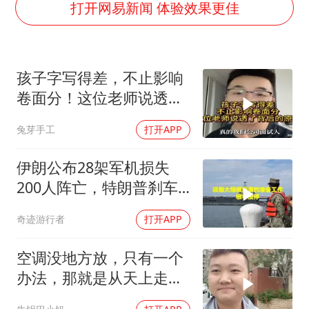
广岛核爆81周年央视播《奥本海默》
打开网易新闻 体验效果更佳
台风灿鸿未来对中国无影响
河南某医院2.33亿工程串标案细节披露
孩子字写得差，不止影响
立秋的仪式感
卷面分！这位老师说透了
朱雨玲晋级WTT横滨冠军赛女单八强
背后的原因
兔芽手工
打开APP
“中国蔬菜之乡”最高温达41.8℃
东方之约 相约未来
伊朗公布28架军机损失
200人阵亡，特朗普刹车
真相曝光
奇迹游行者
打开APP
空调没地方放，只有一个
办法，那就是从天上走，
老师傅一招拿下