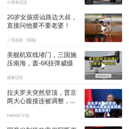
小雪有话说
20岁女孩搭讪路边大叔，
直接问他要不要老婆！
二毛追剧
1跟贴
美舰机双线堵门，三国施
压南海，轰-6K挂弹威慑
感谢过往
拉夫罗夫突然登顶，普京
两大心腹接连被调整，究
竟为何？
Hello吖小志