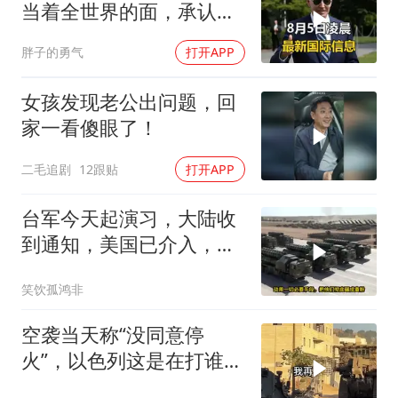
当着全世界的面，承认一
个众所周知的事实
胖子的勇气
打开APP
女孩发现老公出问题，回
家一看傻眼了！
二毛追剧
12跟贴
打开APP
台军今天起演习，大陆收
到通知，美国已介入，日
本涉台表述也变了
笑饮孤鸿非
空袭当天称“没同意停
火”，以色列这是在打谁的
脸