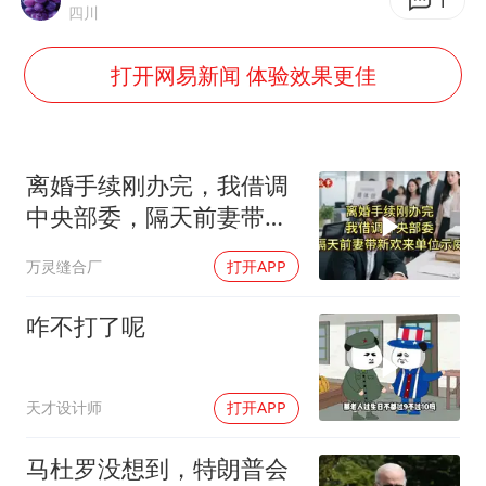
中巨芯：上半年归母净利润1405.77万元
1
四川
东航：国内客票提前14天免费退改
打开网易新闻 体验效果更佳
日本试射“战斧”导弹，国防部回应
名创优品回应女子吐槽内裤质量差
百花奖开幕式
离婚手续刚办完，我借调
胡彦斌韩磊 谁帮谁
中央部委，隔天前妻带新
欢来单位示威
夯实基础开新局
万灵缝合厂
打开APP
咋不打了呢
天才设计师
打开APP
马杜罗没想到，特朗普会