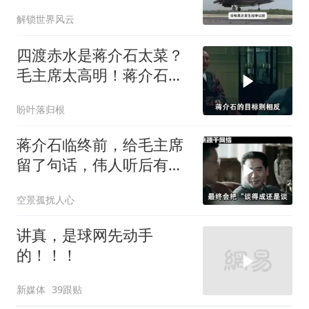
或将超出外界预期
解锁世界风云
四渡赤水是蒋介石太菜？
毛主席太高明！蒋介石日
记：一生用兵之耻
盼叶落归根
蒋介石临终前，给毛主席
留了句话，伟人听后有什
么样的反应？
空景孤扰人心
讲真，是球网先动手
的！！！
新媒体
39跟贴