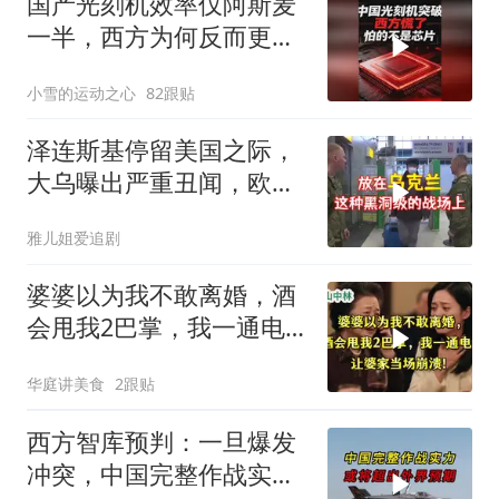
国产光刻机效率仅阿斯麦
一半，西方为何反而更
慌？
小雪的运动之心
82跟贴
泽连斯基停留美国之际，
大乌曝出严重丑闻，欧洲
或彻夜难眠
雅儿姐爱追剧
婆婆以为我不敢离婚，酒
会甩我2巴掌，我一通电
话让婆家当场懵了
华庭讲美食
2跟贴
西方智库预判：一旦爆发
冲突，中国完整作战实力