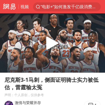
视频
“电影+”如何激发千亿级消费新活力？
全球首个长时储能一体化产业园量产
台风白海豚已进入24小时警戒线
“秋天的第一杯奶茶”6岁了
上海：台风白海豚或将带来龙卷风
四川宜宾高县4.9级地震致1死
国乒男单横滨冠军赛全军覆没
00:00
02:38
38岁演员求职万岁山NPC成功
Play
Ent
full
胡彦斌获《歌手2026》歌王
尼克斯3-1马刺，侧面证明骑士实力被低
估，雷霆输太冤
U17国足三连胜晋级明日之星半决赛
声明：个人原创，仅供参考
美股存储板块集体大跌
激情与荣耀并存