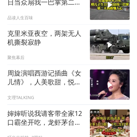
日当众扇我一巴掌第二天
我看懂人心
品读人生百味
克里米亚夜空，两架无人
机撕裂寂静
聚焦幕后
周旋演唱西游记插曲《女
儿情》，人美歌甜，悦耳
舒心！
文理TALKING
婶婶听说我请客带全家12
口霸坐开吃，龙虾茅台点
到飞起，我没发