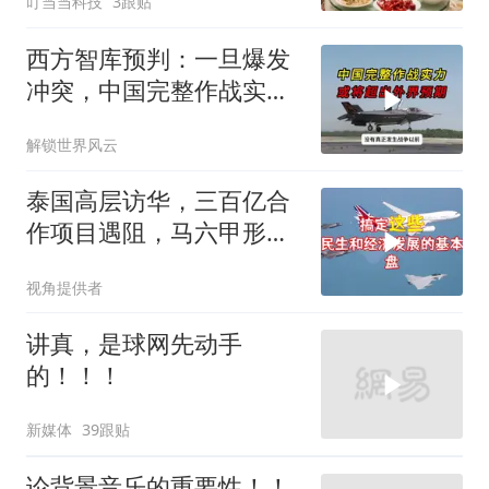
叮当当科技
3跟贴
西方智库预判：一旦爆发
冲突，中国完整作战实力
或将超出外界预期
解锁世界风云
泰国高层访华，三百亿合
作项目遇阻，马六甲形势
生变
视角提供者
讲真，是球网先动手
的！！！
新媒体
39跟贴
论背景音乐的重要性！！