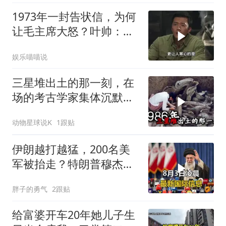
1973年一封告状信，为何
让毛主席大怒？叶帅：杀
一儆百！
娱乐喵喵说
三星堆出土的那一刻，在
场的考古学家集体沉默
了，颠覆所有人的认知
动物星球说K
1跟贴
伊朗越打越猛，200名美
军被抬走？特朗普穆杰塔
巴开始集体明牌
胖子的勇气
2跟贴
给富婆开车20年她儿子生