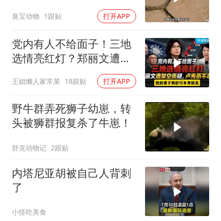
了！
臭宝动物
1跟贴
打开APP
党内有人不给面子！三地
选情亮红灯？郑丽文遭架
空质疑，卢秀燕不忍了。
王姐懒人家常菜
18跟贴
打开APP
一起来听听
野牛群弄死狮子幼崽，转
头被狮群报复杀了牛崽！
舒克动物记
2跟贴
内塔尼亚胡被自己人背刺
了
小怪吃美食