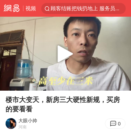
视频
顾客结账把钱扔地上 服务员霸气扔回
38岁山东财大教授刘海明逝世
被泰航拒载中国乘客：免费改签没兑现
陕西柞水遭遇暴雨五千余户群众转移
银行午休1.5小时 留个窗口行不行
台风白海豚或在华东沿海登陆
弹药库存告急 美军补货难
00:00
01:04
沙特否认与胡塞武装举行会谈
Play
Ent
full
如何把百年大党建设得更加坚强有力
楼市大变天，新房三大硬性新规，买房
的要看看
香港殿堂级填词人黎彼得因病离世 终年76岁
李亚鹏向地铁吐血女孩捐99999元
大眼小帅
0
河南