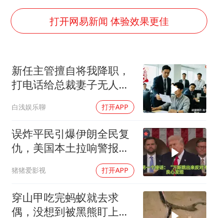
FIFA官方支持因凡蒂诺
41岁女子为鼓励女儿考上985研究生
打开网易新闻 体验效果更佳
乘客脱鞋散发异味 司机提醒反被怼
日本籍女网红在韩直播时自杀身亡
新任主管擅自将我降职，
恩比德变瘦引热议
打电话给总裁妻子无人接
总书记关心百姓身边这些民生大事
听，我选择离职，二十分
白浅娱乐聊
打开APP
钟后系统瘫痪
误炸平民引爆伊朗全民复
仇，美国本土拉响警报，
万斯急了：别打了
猪猪爱影视
打开APP
穿山甲吃完蚂蚁就去求
偶，没想到被黑熊盯上