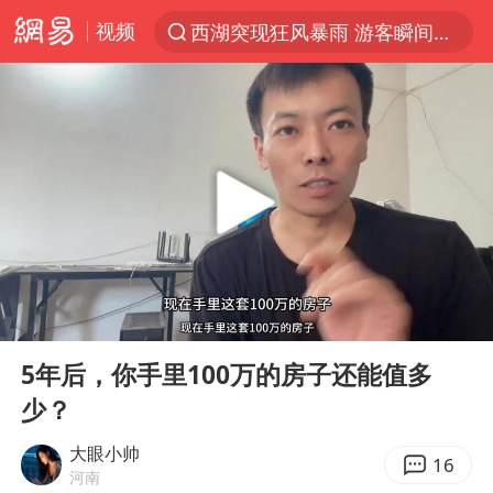
视频
西湖突现狂风暴雨 游客瞬间被浇透
解锁各地夏日限定体验
男童模仿奥特曼从高处跳下致骨折
富婆带资进组给自己硬加60多场吻戏
黄金创今年来最大单周涨幅
名创优品一次性内裤 颜面尽失
视频丨中国东方电气集团原党组副书记、董事宋致远被查
00:00
00:54
金饰克价一夜涨回1300元
Play
Ent
full
梁家辉：到内地拍戏不是北上是回归
5年后，你手里100万的房子还能值多
少？
白海豚将正面袭击贯穿浙江
酒店回应车内过夜被收150元
大眼小帅
16
河南