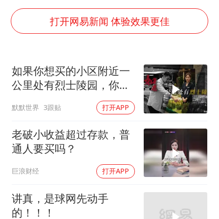
牛津大学一纸声明甩不了锅
网传《披荆斩棘2026》名单
打开网易新闻 体验效果更佳
女主硬加吻戏短剧已下架
“六爷”挂一颗出场
如果你想买的小区附近一
香港宏福苑火灾或由烟头引起
公里处有烈士陵园，你会
浙江台州《告全体市民书》
买吗？
默默世界
3跟贴
打开APP
《给阿嬷的情书》售后来了
人民的健康、体质、幸福一脉相承
老破小收益超过存款，普
通人要买吗？
巨浪财经
打开APP
讲真，是球网先动手
的！！！