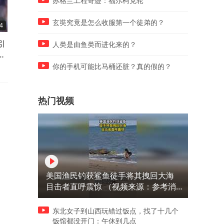
苏格兰工程奇迹：福尔柯克轮
玄奘究竟是怎么收服第一个徒弟的？
4
02:54
03:13
引
英媒：如果曼联引进霍尔受
崩盘？蓝营2026九合一乱象
人类是由鱼类而进化来的？
尔
挫，可能会考虑签下安东尼·罗
爆发，五大专属死局，郑丽
宾逊
根本无解
你的手机可能比马桶还脏？真的假的？
热门视频
美国渔民钓获鲨鱼徒手将其拽回大海
目击者直呼震惊 （视频来源：参考消
息）
东北女子到山西玩错过饭点，找了十几个
饭馆都没开门：午休到几点