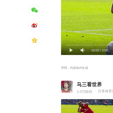
00:00
/
0:00
声明：内容由AI生成
马三看世界
分享体育
2.0万粉丝