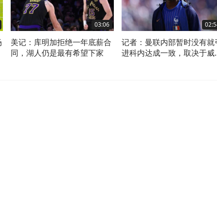
03:06
02:5
场
美记：库明加拒绝一年底薪合
记者：曼联内部暂时没有就
青
同，湖人仍是最有希望下家
进科内达成一致，取决于威
考克斯