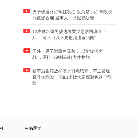
男子偶遇路灯螺丝发红 以为是小灯 却发现
能点燃香烟 当事人：已报警处理
12岁摩洛哥男孩边境哭泣恳求西班牙士
兵：“可不可以不要把我遣返回国”
国外一男子遭章鱼吸脸，上演“拔河大
战”，硬扯加铁棒敲打方才挣脱
轿车后备箱放桶装水引燃纸壳，车主发现
直呼太危险，“拍出来让大家都避免这个危
险”
尚
网易亲子