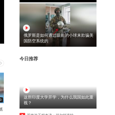
俄罗斯是如何通过眼前的小球来欺骗美
国防空系统的
今日推荐
这所印度大学开学，为什么我国如此重
0
00:37
01:27
视？
抓
王耀庆0帧起手跳舞 咱也不知
法特一家带周有君一家去赛
道为什么，转头一看舅舅已经
木湖露营 在赛里木湖吃全鱼