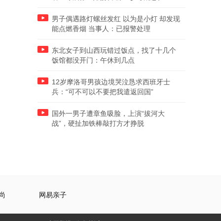
男子偶遇路灯螺丝发红 以为是小灯 却发现
能点燃香烟 当事人：已报警处理
东北女子到山西玩错过饭点，找了十几个
饭馆都没开门：午休到几点
12岁摩洛哥男孩边境哭泣恳求西班牙士
兵：“可不可以不要把我遣返回国”
国外一男子遭章鱼吸脸，上演“拔河大
战”，硬扯加铁棒敲打方才挣脱
尚
网易亲子