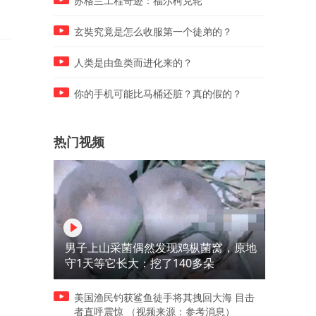
苏格兰工程奇迹：福尔柯克轮
跳起来了
吗，这个我是真羡慕了！！
玄奘究竟是怎么收服第一个徒弟的？
人类是由鱼类而进化来的？
你的手机可能比马桶还脏？真的假的？
热门视频
男子上山采菌偶然发现鸡枞菌窝，原地
守1天等它长大：挖了140多朵
美国渔民钓获鲨鱼徒手将其拽回大海 目击
者直呼震惊 （视频来源：参考消息）