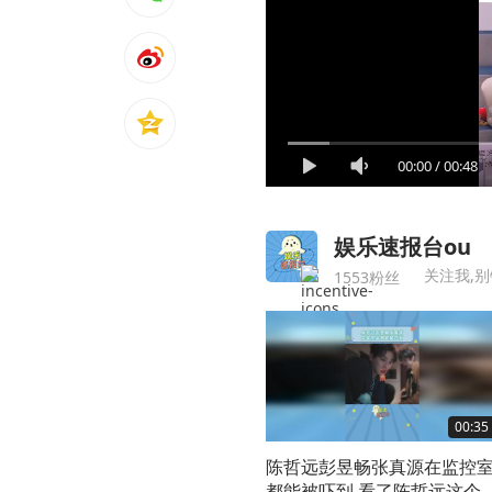
00:00
/
00:48
娱乐速报台ou
关注我,别
1553粉丝
00:35
陈哲远彭昱畅张真源在监控
都能被吓到 看了陈哲远这个