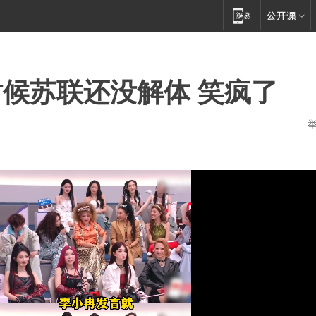
候苏联还没解体 笑疯了