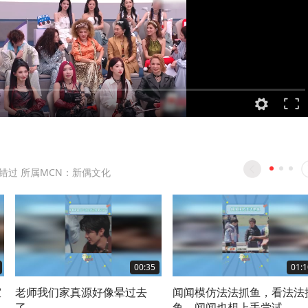
错过 所属MCN：新偶文化
00:35
01:1
室
老师我们家真源好像晕过去
闻闻模仿法法抓鱼，看法法
雷
了....
鱼，闻闻也想上手尝试