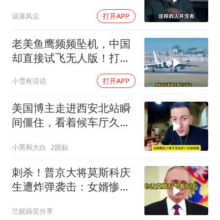
误落风尘
打开APP
老美鱼鹰频频坠机，中国
却直接试飞无人版！打着
民用旗号暗藏军备底牌
小雪有话说
打开APP
美国博主走进西安北站瞬
间僵住，看着候车厅久久
说不出话语
小黑和大白
2跟贴
刺杀！普京大将莫斯科庆
生遭炸弹袭击：女婿惨
死，女儿重伤
兰妮搞笑分享