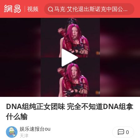
视频
马克·艾伦退出斯诺克中国公开赛
新疆优化调整景区内自驾服务费
上四休三，但降薪1000元，你接受吗？
央视新主播李秋莹孙亚鹏亮相
情侣平潭拍日出坠崖1死1伤
老挝国会主席赛宋蓬逝世
黄金牛市回来了吗
00:00
03:13
茅台部分直营店飞天茅台提价
Play
Ent
full
全民健身事业高质量发展
DNA组纯正女团味 完全不知道DNA组拿
什么输
台当局重金为“台独”织“皇帝新衣”
几元成本的AI广告导致千万市值蒸发
娱乐速报台ou
0
天津