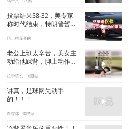
锅十八
1跟贴
投票结果58-32，美专家
称时代结束，特朗普暂不
攻伊朗
陌上桃花开的
老公上班太辛苦，美女主
动给他踩背，脚上动作太
熟练！
笙学嘻长
18跟贴
讲真，是球网先动手
的！！！
新媒体
40跟贴
论背景音乐的重要性！！