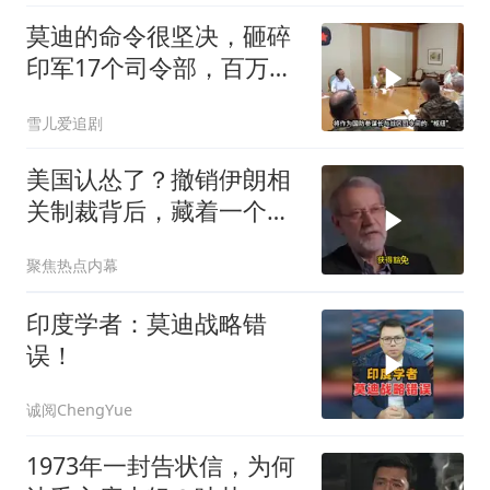
莫迪的命令很坚决，砸碎
印军17个司令部，百万印
军知道要变天了
雪儿爱追剧
美国认怂了？撤销伊朗相
关制裁背后，藏着一个说
不出口的尴尬
聚焦热点内幕
印度学者：莫迪战略错
误！
诚阅ChengYue
1973年一封告状信，为何