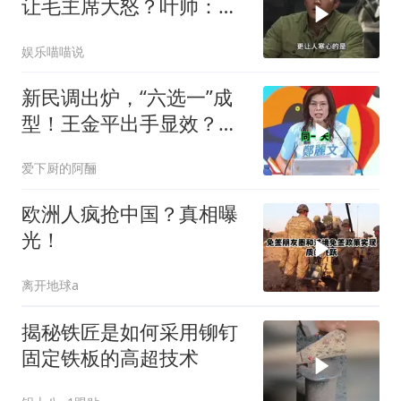
让毛主席大怒？叶帅：杀
一儆百！
娱乐喵喵说
新民调出炉，“六选一”成
型！王金平出手显效？蓝
营多点开花
爱下厨的阿酾
欧洲人疯抢中国？真相曝
光！
离开地球a
揭秘铁匠是如何采用铆钉
固定铁板的高超技术