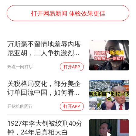
《欢迎来龙餐馆》口碑
白海豚将正面袭击贯穿浙江
打开网易新闻 体验效果更佳
酒店回应车内过夜被收150元
杭州全市有序停课
万斯毫不留情地羞辱内塔
商场现钱学森巨幅海报 负责人回应
尼亚胡，二人争执激烈，
乐享全民健身 共筑健康中国
特朗普则毫无反应
热点一网打尽
打开APP
关税格局变化，部分美企
订单回流中国，如何看待
特朗普关税政策得失。来
开挖机的阿行
打开APP
听听
1927年李大钊被绞刑40分
钟，24年后真相大白