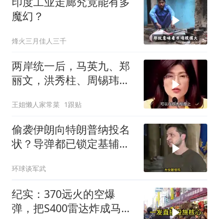
印度工业走廊究竟能有多
魔幻？
烽火三月佳人三千
两岸统一后，马英九、郑
丽文，洪秀柱、周锡玮谁
宜任行政长官
王姐懒人家常菜
1跟贴
偷袭伊朗向特朗普纳投名
状？导弹都已锁定基辅才
火速道歉，泽连斯基这场
环球谈军武
豪赌到底有多疯？
纪实：370远火的空爆
弹，把S400雷达炸成马蜂