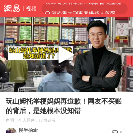
视频
河南重大刑事案嫌疑人落网
解锁各地夏日限定体验
西湖突现狂风暴雨 游客瞬间被浇透
金饰克价一夜涨回1300元
新疆景区自驾服务费改为按车收费
视频丨中国东方电气集团原党组副书记、董事宋致远被查
梁家辉：到内地拍戏不是北上是回归
00:00
02:54
白海豚将正面袭击贯穿浙江
Play
Ent
full
酒店回应车内过夜被收150元
玩山姆托举梗妈妈再道歉！网友不买账
的背后，是她根本没知错
几元成本 千万市值蒸发
声明：个人原创，仅供参考
牛津大学一纸声明甩不了锅
慢半拍sir