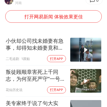
儿子陪躺平老爹体验外卖员火了
0
河南
浙江台州《告全体市民书》
打开网易新闻 体验效果更佳
香港宏福苑火灾或由烟头引起
西贝创始人贾国龙押注鲜羊赛道
“不怕六爷挂得多 就怕六爷挂一颗”
小伙却公司找未婚妻有急
多个明星演唱会取消
事，却得知未婚妻竟和别
人订婚！
36岁男演员成景区NPC后人气爆棚
二毛追剧
1跟贴
打开APP
人民的健康、体质、幸福一脉相承
叛徒顾顺章害死上千同
志，为何至死严守“一号机
密”？
花仙历史说
打开APP
美专家终于说了句大实