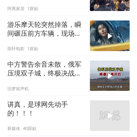
窝，靶标惨状让台军急眼
阿离家居
1跟贴
了
游乐摩天轮突然掉落，瞬
间碾压前方车辆，现场状
况惊险万分
雨轩电影
1跟贴
中方警告余音未散，俄军
压境双子城，终极决战开
打，俄向亚洲借兵
旧梦留声机
讲真，是球网先动手
的！！！
新媒体
40跟贴