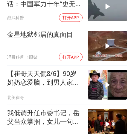
话：中国军力十年“史无前
例”狂飙，美国这次真坐不
战武科普
打开APP
住了
金星地狱邻居的真面目
冯哥科普
1跟贴
打开APP
【崔哥天天侃8/6】90岁
奶奶恋爱脑，到男人家索
吻求爱
北美崔哥
我低调升任市委书记，岳
父当众掌掴，女儿一句话
全家惊呆