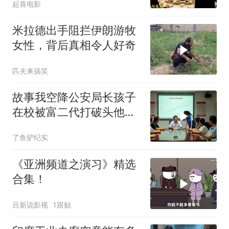
起喜电影
米拉德出手阻拦伊朗游牧
女性，背后真相令人好奇
匹夫来搞笑
故事我空降公安局长孩子
在校被富二代打破头他爹
叫嚣开个价
了鱼驴纪实
《亚洲频道之演习》精选
合集！
吕新说影视
1跟贴