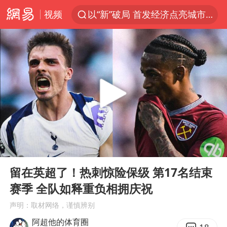
视频
以“新”破局 首发经济点亮城市消费活力
中方回应是否在太平洋海底开采稀土
看守所辅警收受10万获刑1年
宇树科技发行价格150.80元/股
宇树科技王兴兴身家有望超200亿元
五粮液渠道价一箱上涨近百元
CIA被曝已秘密设立古巴工作组
00:00
00:57
法国将禁止“未经同意的电话营销”
Play
Ent
full
吉林一“温度计大楼”读数爆表
留在英超了！热刺惊险保级 第17名结束
赛季 全队如释重负相拥庆祝
贵州轮胎子公司获美国退税8136万
声明：取材网络，谨慎辨别
“深圳地面沉降致车辆损坏”不实
阿超他的体育圈