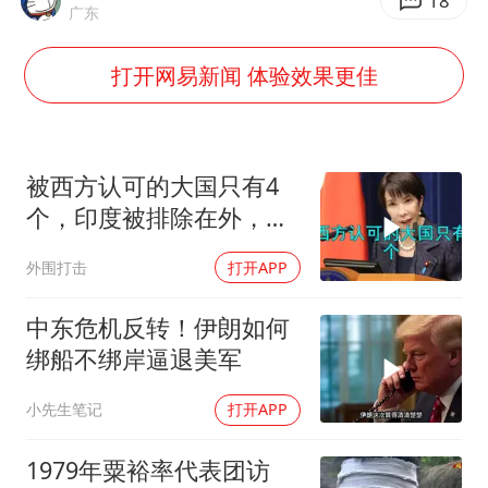
泰国一女公务员妆容引争议 本人回应
18
广东
女子利用漏洞0元薅走3000多件家电
打开网易新闻 体验效果更佳
80后女柜员逆袭成4200亿银行副行长
27岁女子成组织卖淫集团主犯被通缉
24小时不关空调 电费会更低吗
被西方认可的大国只有4
东方甄选被判赔偿江小白30万元
个，印度被排除在外，为
何只能算准大国？
奋进开新局 实干挑大梁
外围打击
打开APP
中东危机反转！伊朗如何
绑船不绑岸逼退美军
小先生笔记
打开APP
1979年粟裕率代表团访