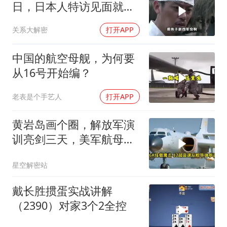
日，日本人特访见面就喊
首长好
关系大解密
打开APP
中国的航空母舰，为何要
从16号开始编？
老表是个手艺人
打开APP
黄岩岛画个圈，解放军演
训亮剑三天，美军航母从
南海跑了
星空解密站
戴长胜掼蛋实战讲解
（2390）对家3个2全控