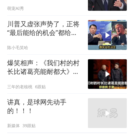
大乌必投降
萌宠AI秀
川普又虚张声势了，正将
“最后能给的机会”都给伊
朗！台媒点评
陈小毛笑哈
爆笑相声：《我们村的村
长比诸葛亮能耐都大》郭
德纲 于谦
三年的老核桃
6跟贴
讲真，是球网先动手
的！！！
新媒体
39跟贴