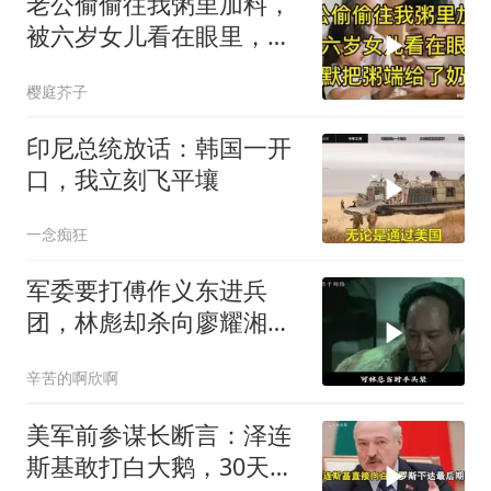
老公偷偷往我粥里加料，
被六岁女儿看在眼里，默
默把粥端给了奶奶
樱庭芥子
印尼总统放话：韩国一开
口，我立刻飞平壤
一念痴狂
军委要打傅作义东进兵
团，林彪却杀向廖耀湘，
毛主席：用兵神了
辛苦的啊欣啊
美军前参谋长断言：泽连
斯基敢打白大鹅，30天内