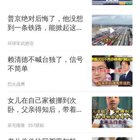
普京绝对后悔了，他没想
到一条铁路，能掀起这么
大的风浪，中亚格局彻底
环球军武密语
改写
赖清德不喊台独了，信号
不简单
烈火战鹰
女儿在自己家被挪到次
卧，父亲得知后，带着中
介直接上门卖房
呆毛隆隆
357跟贴