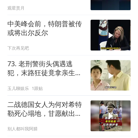
日本巨额债务叠加
观星赏月
中美峰会前，特朗普被传
或将出尔反尔
下次再见吧
73. 老刑警街头偶遇逃
犯，末路狂徒竟拿亲生儿
子当作人质落网！
玉儿聊娱乐
1跟贴
二战德国女人为何对希特
勒死心塌地，甘愿献出一
切？
别人都叫我阿腈