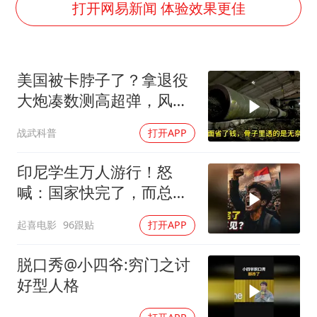
手机真会“偷听”我们说话吗
打开网易新闻 体验效果更佳
轰-6K到底是不是战略轰炸机
“皋”在低处
美国被卡脖子了？拿退役
面对面丨蔡磊：与渐冻症抗争 纵使不敌 也不屈服
大炮凑数测高超弹，风洞
5万小车卖不动 微型代步车集体遇冷
技术落后中国整整一代
战武科普
打开APP
加沙约14万栋建筑被完全摧毁
从科技创新看开局起步的时与势
印尼学生万人游行！怒
喊：国家快完了，而总统
却装看不见？
起喜电影
96跟贴
打开APP
脱口秀@小四爷:穷门之讨
好型人格