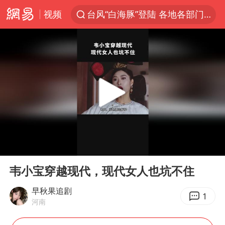
视频
台风“白海豚”登陆 各地各部门全力应对
多地银行上调存款利率
上海地铁4条线路全线停运
4.2平卫生间补漏注胶花1.55万
白海豚路径图
宇树申购 中一签有望赚20万元
今日有3只新股申购
00:00
05:02
武汉3名城管协管员殴打摊主被刑拘
Play
Ent
full
白海豚可深入内陆制造大范围风雨
韦小宝穿越现代，现代女人也坑不住
NBA传奇教练老尼尔森去世
早秋果追剧
1
河南
男子结婚8年3个女儿都不是亲生