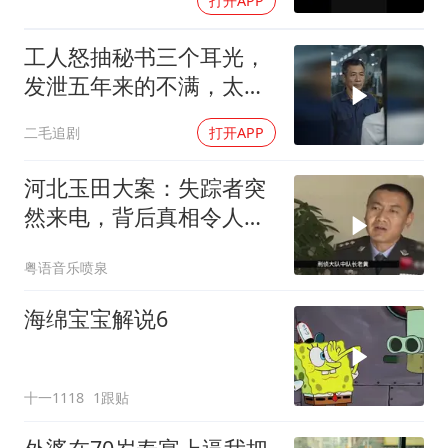
打开APP
工人怒抽秘书三个耳光，
发泄五年来的不满，太解
气了！
二毛追剧
打开APP
河北玉田大案：失踪者突
然来电，背后真相令人震
惊
粤语音乐喷泉
海绵宝宝解说6
十一1118
1跟贴