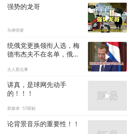
强势的龙哥
马俐管家
统俄党更换领衔人选，梅
德韦杰夫不在名单，俄政
坛释放出什么信号？
古人那点事
讲真，是球网先动手
的！！！
新媒体
57跟贴
论背景音乐的重要性！！