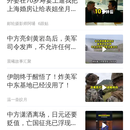
外婆在70岁寿宴上逼我把
上海婚房让给表姐坐月
子，我说行转问舅舅
邮轮摄影师阿嗵
6跟贴
中方亮剑黄岩岛后，美军
司令发声，不允许任何国
家主宰印太
晨曦故事汇聚
伊朗终于醒悟了！炸美军
中东基地已经没用了！
温一壶皎月
中方潇洒离场，日元还要
贬值，亡国征兆已浮现，