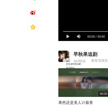
00:00
/
00:40
早秋果追剧
最有深度的
343粉丝
00:20
果然还是美人计最香