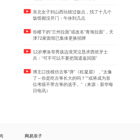
东北女子到山西玩错过饭点，找了十几个
饭馆都没开门：午休到几点
你楼下的“兰州拉面”或改名“青海拉面”，天
津72家面馆已集体更换招牌
12岁摩洛哥男孩边境哭泣恳求西班牙士
兵：“可不可以不要把我遣返回国”
博主口技模仿古筝“弹”《枉凝眉》，“太像
了～你是吃古筝长大的吗？”“或将成为首
位考级不带古筝的选手。”（来源：新华每
日电讯）
尚
网易亲子