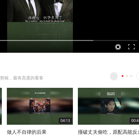
剪辑，最有高度的看客
04:13
00:4
做人不自律的后果
撞破丈夫偷吃，原配高能反