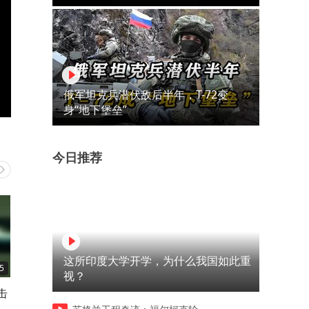
俄军坦克兵潜伏敌后半年，T-72变
身“地下堡垒”
今日推荐
这所印度大学开学，为什么我国如此重
5
02:11
00:40
视？
击
这在那边再正常不过了
这张脸一出来就知道要搞事
了