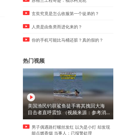
苏格兰工程奇迹：福尔柯克轮
玄奘究竟是怎么收服第一个徒弟的？
人类是由鱼类而进化来的？
你的手机可能比马桶还脏？真的假的？
热门视频
美国渔民钓获鲨鱼徒手将其拽回大海
目击者直呼震惊 （视频来源：参考消
息）
男子偶遇路灯螺丝发红 以为是小灯 却发现
能点燃香烟 当事人：已报警处理