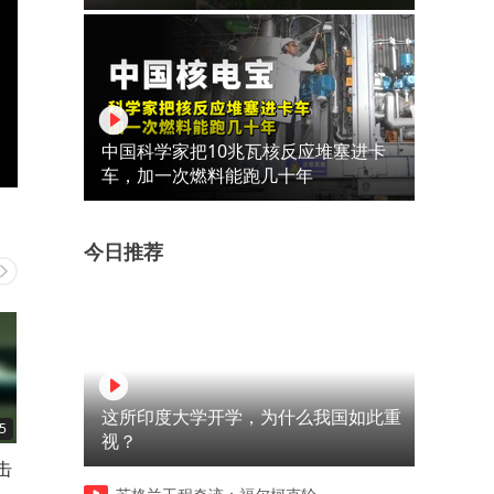
中国科学家把10兆瓦核反应堆塞进卡
车，加一次燃料能跑几十年
今日推荐
这所印度大学开学，为什么我国如此重
5
02:11
00:40
视？
击
这在那边再正常不过了
这张脸一出来就知道要搞事
了