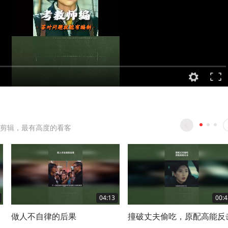
剪辑，最有高度的看客
04:13
00:4
做人不自律的后果
撞破丈夫偷吃，原配高能反