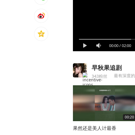
00:00
/
02:00
早秋果追剧
最有深度的
343粉丝
00:20
果然还是美人计最香