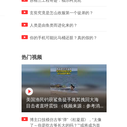
苏格兰工程奇迹：福尔柯克轮
玄奘究竟是怎么收服第一个徒弟的？
人类是由鱼类而进化来的？
你的手机可能比马桶还脏？真的假的？
热门视频
美国渔民钓获鲨鱼徒手将其拽回大海
目击者直呼震惊 （视频来源：参考消
息）
博主口技模仿古筝“弹”《枉凝眉》，“太像
了～你是吃古筝长大的吗？”“或将成为首