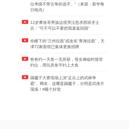
位考级不带古筝的选手。”（来源：新华每
日电讯）
12岁摩洛哥男孩边境哭泣恳求西班牙士
兵：“可不可以不要把我遣返回国”
你楼下的“兰州拉面”或改名“青海拉面”，天
津72家面馆已集体更换招牌
爸爸钓一天鱼一无所获，母女俩临时接管
钓位，用玩具鱼竿钓上大鱼
踢毽子大赛现场上演“足尖上的武林争
霸”。网友：这哪是踢毽子，分明是武侠片
现场！#睡个好觉