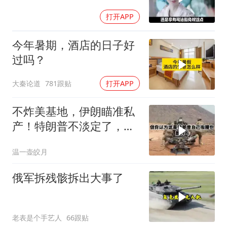
打开APP
今年暑期，酒店的日子好
过吗？
大秦论道
781跟贴
打开APP
不炸美基地，伊朗瞄准私
产！特朗普不淡定了，被
死死捏住七寸
温一壶皎月
俄军拆残骸拆出大事了
老表是个手艺人
66跟贴