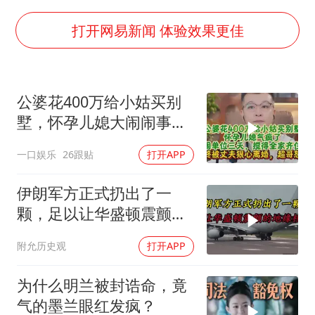
山东一元代青花杯离奇失踪
国防部：中国军队坚决反制任何闹海挑衅图谋
打开网易新闻 体验效果更佳
宇树科技中一签需缴款7.54万元
两名乘客在飞机上因调节座椅起冲突
公婆花400万给小姑买别
山东潍坊发布大风黄色预警
墅，怀孕儿媳大闹闹事，
夯实基础开新局
被老公狠心离婚
一口娱乐
26跟贴
打开APP
伊朗军方正式扔出了一
颗，足以让华盛顿震颤的
地缘核弹
附允历史观
打开APP
为什么明兰被封诰命，竟
气的墨兰眼红发疯？