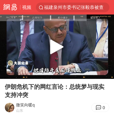
视频
福建泉州市委书记张毅恭被查
我国货物贸易进出口超30万亿元
曝韩国足协为外籍裁判员安排色情招待
向鹏0-3不敌张本智和
佛山通报笔试前13被淘汰后5名进体检
“新疆阿勒泰八月能滑雪”不实
广东雷州通报特教老师招聘违规事件
00:00
04:22
“立秋的第一杯奶茶”又爆单了
Play
Ent
full
陈幸同晋级WTT横滨冠军赛8强
伊朗危机下的网红言论：总统梦与现实
支持冲突
泰国枪击案凶手先杀祖父母后行凶
超颖电子拟投资20.86亿建设新项目
微笑向暖q
0
山东