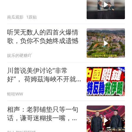
南瓜观影
1跟贴
听哭无数人的四首火爆情
歌，负你不负她终成遗憾
娱乐的硬糖吖
川普说美伊讨论“非常
好”， 荷姆茲海峽不开就
出重拳｜帅化民.孙大千.
蛙哇WW
谢寒冰｜辣晚报20260805
相声：老郭铺垫只等一句
话，谦哥迷糊接一嘴，包
袱瞬间完成升华