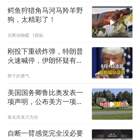
鳄鱼狩猎角马河马羚羊野
狗，太精彩了！
光辉动物暖
1跟贴
刚投下重磅炸弹，特朗普
火速喊停，伊朗怀疑有
诈，美国发撤侨警告
胖子的勇气
美国国务卿鲁比奥发表一
项声明，公布美方一项重
要决定
慕名而来只为你
自断一臂感觉完全没必要