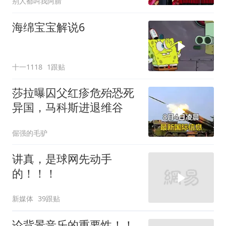
别人都叫我阿腈
海绵宝宝解说6
十一1118
1跟贴
莎拉曝囚父红疹危殆恐死
异国，马科斯进退维谷
倔强的毛驴
讲真，是球网先动手
的！！！
新媒体
39跟贴
论背景音乐的重要性！！