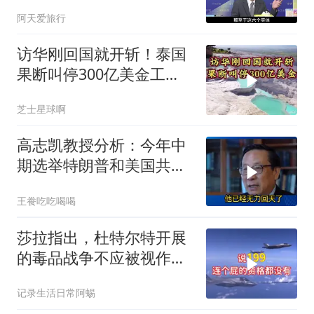
阿天爱旅行
访华刚回国就开斩！泰国
果断叫停300亿美金工
程，转身死磕中泰
芝士星球啊
高志凯教授分析：今年中
期选举特朗普和美国共和
党凶多吉少！
王飬吃吃喝喝
莎拉指出，杜特尔特开展
的毒品战争不应被视作反
人类罪，国际刑事法院风
记录生活日常阿蜴
波扩大