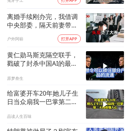
兔芽手工
打开APP
离婚手续刚办完，我借调
中央部委，隔天前妻带新
欢来单位示威
户外阿崭
打开APP
黄仁勋马斯克隔空联手，
戳破了封杀中国AI的最大
谎言
原梦叁生
给富婆开车20年她儿子生
日当众扇我一巴掌第二天
我看懂人心
品读人生百味