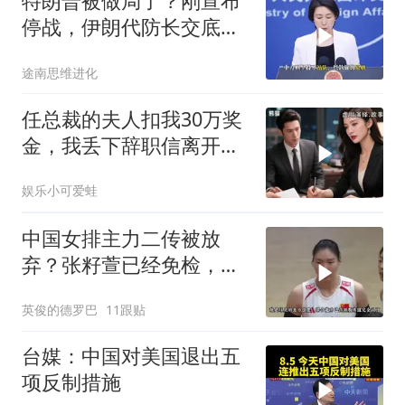
特朗普被做局了？刚宣布
停战，伊朗代防长交底，
中国预判果真应验
途南思维进化
任总裁的夫人扣我30万奖
金，我丢下辞职信离开，
当晚她慌忙问：甲方只和
娱乐小可爱蛙
你签约
中国女排主力二传被放
弃？张籽萱已经免检，赵
勇为她选替补
英俊的德罗巴
11跟贴
台媒：中国对美国退出五
项反制措施