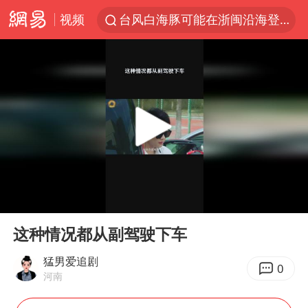
视频
台风白海豚可能在浙闽沿海登陆
女子利用漏洞0元薅走3000多件家电
台风白海豚影响中国已成定局
80后女柜员逆袭成4200亿银行副行长
金饰克价大幅跳涨
狄龙7300万提前续约值不值
多地要求领导干部带头休假
00:00
00:50
24小时不关空调 电费会更低吗
Play
Ent
full
龚宝冬烈士安葬仪式举行
这种情况都从副驾驶下车
浙江舟山21条水上客运航线停航
猛男爱追剧
0
河南
中央气象台发布台风黄色预警