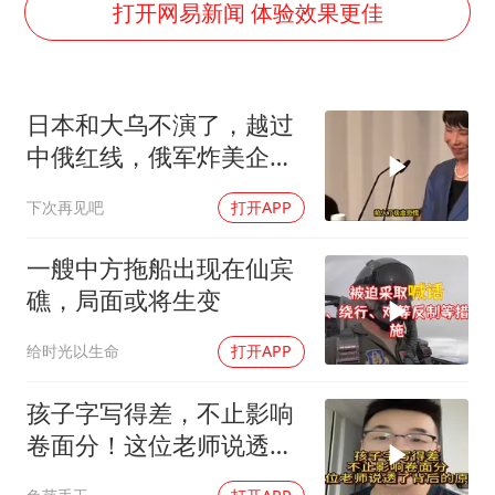
“梅姨”准确年龄仍未知
打开网易新闻 体验效果更佳
新华社权威快报|我国编制完成新版全月地质图
今年4位周星驰电影配角去世
日本和大乌不演了，越过
号召领导带头休假 是大家不想休吗
中俄红线，俄军炸美企就
中国五箭齐发反制美国
是一次警告
下次再见吧
打开APP
中国经济展现强大韧性和活力
一艘中方拖船出现在仙宾
礁，局面或将生变
给时光以生命
打开APP
孩子字写得差，不止影响
卷面分！这位老师说透了
背后的原因