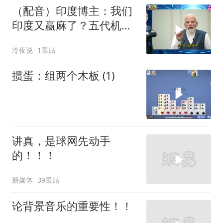
（配音）印度博主：我们
印度又赢麻了？五代机还
没搞利索，六代机标签先
冷夜说
1跟贴
贴上了，欧洲还排着队求
合作
掼蛋：组两个木板 (1)
讲真，是球网先动手
的！！！
新媒体
39跟贴
论背景音乐的重要性！！