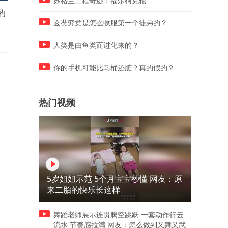
苏格兰工程奇迹：福尔柯克轮
的
老人拦婚车要喜钱，嫌弃红包
高速上竟然有人快车道开90
给的少，赖在车前不让走
真服这种“路障”还不明白！
玄奘究竟是怎么收服第一个徒弟的？
人类是由鱼类而进化来的？
你的手机可能比马桶还脏？真的假的？
热门视频
5岁姐姐示范 5个月宝宝秒懂 网友：原
来二胎的快乐长这样
舞蹈老师展示连贯腾空跳跃 一套动作行云
流水 节奏感拉满 网友：怎么做到又舞又武