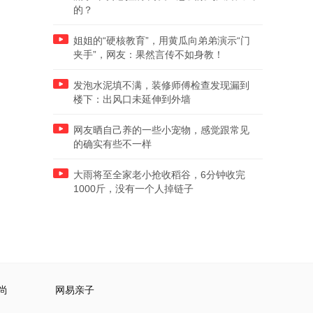
的？
姐姐的“硬核教育”，用黄瓜向弟弟演示“门
夹手”，网友：果然言传不如身教！
发泡水泥填不满，装修师傅检查发现漏到
楼下：出风口未延伸到外墙
网友晒自己养的一些小宠物，感觉跟常见
的确实有些不一样
大雨将至全家老小抢收稻谷，6分钟收完
1000斤，没有一个人掉链子
尚
网易亲子