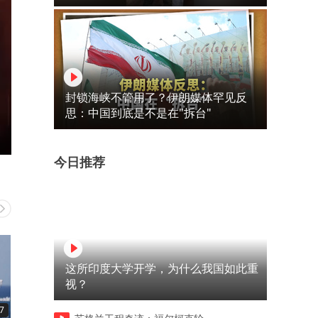
封锁海峡不管用了？伊朗媒体罕见反
思：中国到底是不是在"拆台"
今日推荐
这所印度大学开学，为什么我国如此重
视？
7
00:12
00:49