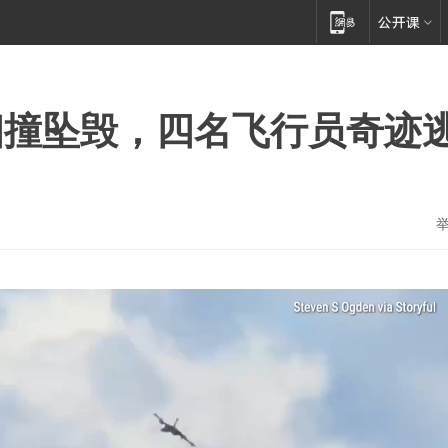
相撞坠毁，四名飞行员奇迹