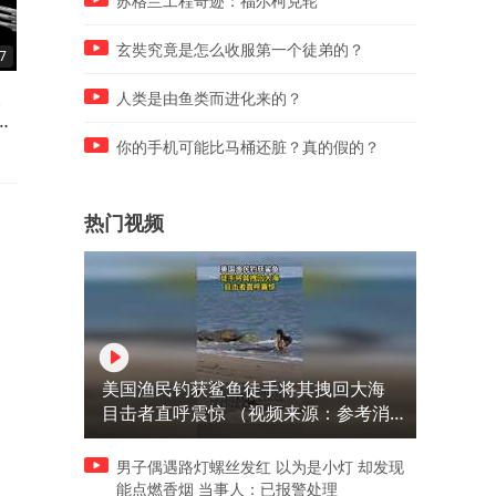
苏格兰工程奇迹：福尔柯克轮
玄奘究竟是怎么收服第一个徒弟的？
7
01:26
01:43
太
SpaceX星舰即将挑战空中接
我军歼-35空警-600福建舰航
人类是由鱼类而进化来的？
简
舰！马斯克：月底试飞颠覆航
母起降震撼视频
天史
你的手机可能比马桶还脏？真的假的？
热门视频
美国渔民钓获鲨鱼徒手将其拽回大海
目击者直呼震惊 （视频来源：参考消
息）
男子偶遇路灯螺丝发红 以为是小灯 却发现
能点燃香烟 当事人：已报警处理