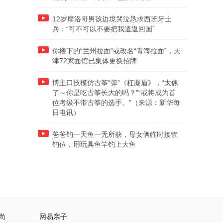
12岁摩洛哥男孩边境哭泣恳求西班牙士
兵：“可不可以不要把我遣返回国”
你楼下的“兰州拉面”或改名“青海拉面”，天
津72家面馆已集体更换招牌
博主口技模仿古筝“弹”《枉凝眉》，“太像
了～你是吃古筝长大的吗？”“或将成为首
位考级不带古筝的选手。”（来源：新华每
日电讯）
爸爸钓一天鱼一无所获，母女俩临时接管
钓位，用玩具鱼竿钓上大鱼
尚
网易亲子