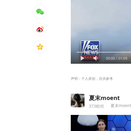
00:00
/
01:09
声明：个人原创，仅供参考
夏末moent
夏末moen
373粉丝