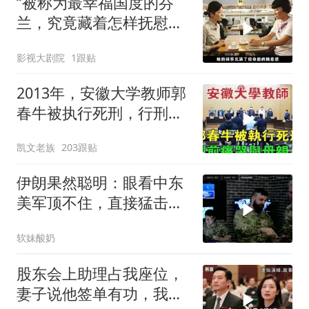
“被称为最幸福国度的芬
兰，究竟藏着怎样抚慰人
心的烟火气
影视大剧院
1跟贴
2013年，安徽大学教师郭
春牛被执行死刑，行刑前
痛哭与母亲告
凯文老族
203跟贴
伊朗果然聪明：眼看中东
美军顶不住，直接猛击要
害，特朗普怂了
软妹酸奶
股东会上助理占我座位，
妻子说他签单有功，我抛