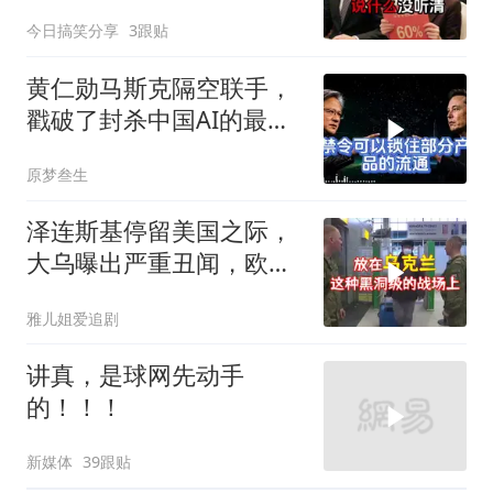
售60%股份：董事长也让
今日搞笑分享
3跟贴
给他当
黄仁勋马斯克隔空联手，
戳破了封杀中国AI的最大
谎言
原梦叁生
泽连斯基停留美国之际，
大乌曝出严重丑闻，欧洲
或彻夜难眠
雅儿姐爱追剧
讲真，是球网先动手
的！！！
新媒体
39跟贴