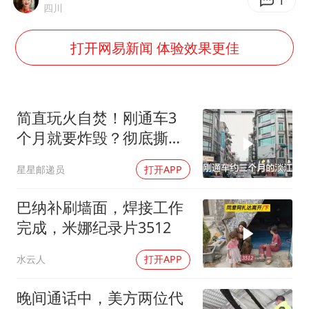
女子利用漏洞0元薅走3000多件家电
1
四川
泰国一女公务员妆容引争议 本人回应
打开网易新闻 体验效果更佳
郑国霖回应去景区上班被保安拦下
感觉全东北都在等7号
80后女柜员逆袭成4200亿银行副行长
简直玩火自焚！刚通车3
奋进开新局 实干挑大梁
个月就要炸毁？彻底撕下
台当局遮羞布！
星星邮递员
打开APP
巴纳补刷墙面，焊接工作
完成，米娜纪录片3512
水云人
打开APP
晚间通话中，美方两位代