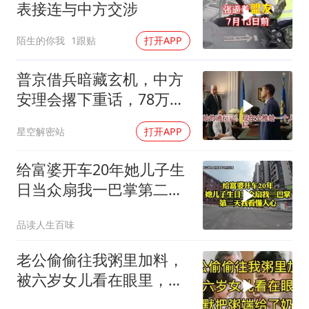
表接连与中方交涉
陌生的你我
1跟贴
打开APP
普京借兵暗藏玄机，中方
安理会撂下重话，78万件
武器去向成谜
星空解密站
打开APP
给富婆开车20年她儿子生
日当众扇我一巴掌第二天
我看懂人心
品读人生百味
老公偷偷往我粥里加料，
被六岁女儿看在眼里，默
默把粥端给了奶奶