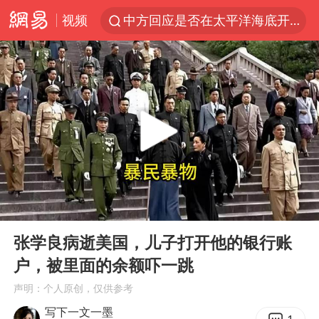
视频
中方回应是否在太平洋海底开采稀土
宇树科技发行价格150.80元/股
外交部发言人就广岛核爆81周年等答记者问
吉林一“温度计大楼”读数爆表
台风白海豚影响中国已成定局
法国下周开始禁止未经同意的电话营销
多地要求领导干部带头休假
00:00
12:57
27岁女子成组织卖淫集团主犯被通缉
Play
Ent
full
我国编制完成新版全月地质图
张学良病逝美国，儿子打开他的银行账
户，被里面的余额吓一跳
U17国足1分钟轰2球
声明：个人原创，仅供参考
中国“五箭齐发”反制美国
写下一文一墨