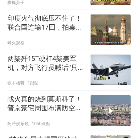
樱庭芥子
印度火气彻底压不住了！
联合国连输17回，拍桌子
把五常全数落一遍
烽火观察
两架歼15T硬杠4架美军
机，对方飞行员喊话“只想
回家”，被一句话怼到沉默
铁甲雄狮
1跟贴
战火真的烧到莫斯科了！
普京豪宅周围布满防空
塔，大战一触即发2
阿芒娱乐说
1050跟贴