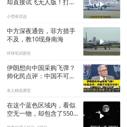
却直接试飞无人版！打着
民用旗号暗藏军备底牌
小雪有话说
中方深夜通告，菲方措手
不及，教10现身南海
环球军武密语
伊朗想向中国采购飞弹？
帅化民点评：中国不可能
交付！
名人精选课堂
在这个蓝色区域内，看似
空无一物，却包含了5500
个星系！