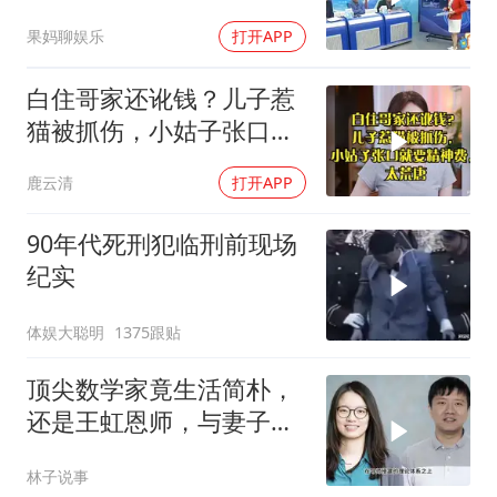
果妈聊娱乐
打开APP
白住哥家还讹钱？儿子惹
猫被抓伤，小姑子张口就
要精神费，太荒唐
鹿云清
打开APP
90年代死刑犯临刑前现场
纪实
体娱大聪明
1375跟贴
顶尖数学家竟生活简朴，
还是王虹恩师，与妻子合
照慈眉善目
林子说事