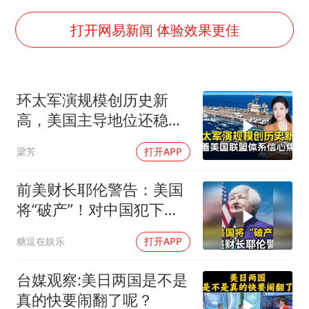
泰国校园枪击事件已致8死30余伤
光伏八巨头签署“不低于成本价”倡议
打开网易新闻 体验效果更佳
胡彦斌获《歌手2026》歌王
宇树王兴兴被问了360多个问题
环太军演规模创历史新
79岁老人被城管撞倒后离世案一审开庭
高，美国主导地位还稳得
2名小孩玩手机低头幅度近乎折叠
住吗
梁芳
打开APP
四川宜宾地震网友称睡觉被摇醒
夯实基础开新局
前美财长耶伦警告：美国
将“破产”！对中国犯下两
大错误自食恶果
糖逗在娱乐
打开APP
台媒观察:美日两国是不是
真的快要闹翻了呢？