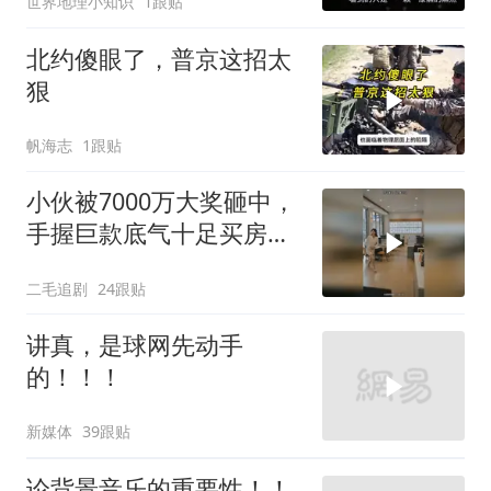
世界地理小知识
1跟贴
北约傻眼了，普京这招太
狠
帆海志
1跟贴
小伙被7000万大奖砸中，
手握巨款底气十足买房不
问价！
二毛追剧
24跟贴
讲真，是球网先动手
的！！！
新媒体
39跟贴
论背景音乐的重要性！！