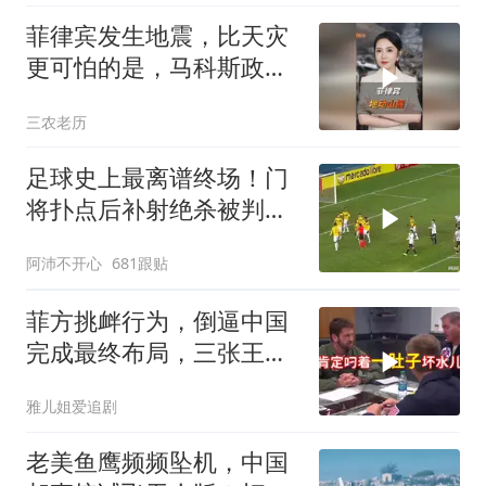
菲律宾发生地震，比天灾
更可怕的是，马科斯政府
无底线挑衅中国
三农老历
足球史上最离谱终场！门
将扑点后补射绝杀被判无
效
阿沛不开心
681跟贴
菲方挑衅行为，倒逼中国
完成最终布局，三张王牌
现身黄岩岛
雅儿姐爱追剧
老美鱼鹰频频坠机，中国