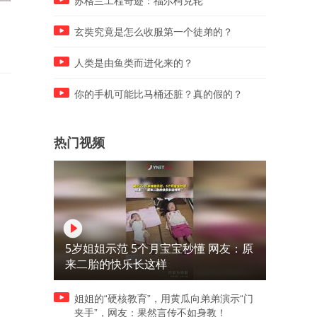
苏格兰工程奇迹：福尔柯克轮
，
上海暴雨洪水涌入理发店，员
新能源车充电时突然爆燃起
工用沙袋堵门不停往外舀水
火，电池剧烈爆炸火花四溅
玄奘究竟是怎么收服第一个徒弟的？
人类是由鱼类而进化来的？
你的手机可能比马桶还脏？真的假的？
热门视频
5岁姐姐示范 5个月宝宝秒懂 网友：原
来二胎的快乐长这样
姐姐的“硬核教育”，用黄瓜向弟弟演示“门
夹手”，网友：果然言传不如身教！