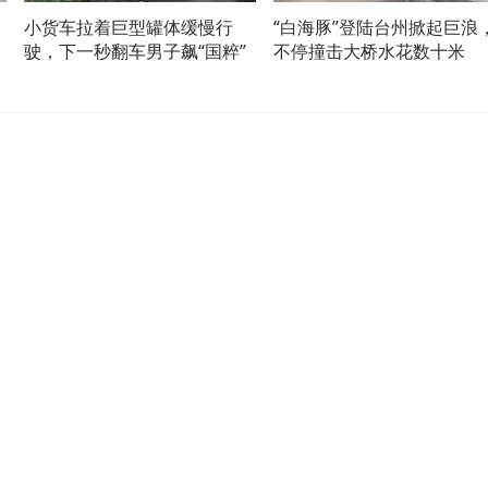
小货车拉着巨型罐体缓慢行
“白海豚”登陆台州掀起巨浪
驶，下一秒翻车男子飙“国粹”
不停撞击大桥水花数十米