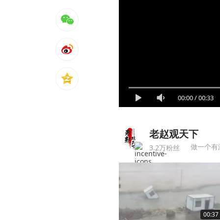
00:00
/
00:33
老赵观天下
做一个有
3.2万粉丝
00:37