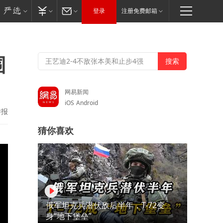
登录
注册免费邮箱
围
网易新闻
iOS
Android
举报
猜你喜欢
俄军坦克兵潜伏敌后半年，T-72变
身“地下堡垒”