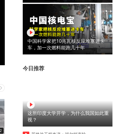
中国科学家把10兆瓦核反应堆塞进卡
车，加一次燃料能跑几十年
今日推荐
这所印度大学开学，为什么我国如此重
视？
2
00:34
01:09