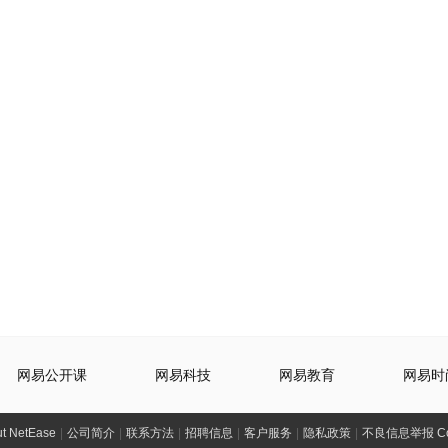
网易公开课
网易科技
网易教育
网易时
t NetEase
|
公司简介
|
联系方法
|
招聘信息
|
客户服务
|
隐私政策
|
不良信息举报 Comp