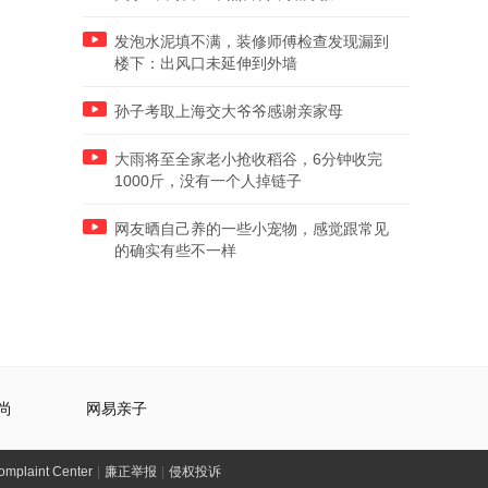
发泡水泥填不满，装修师傅检查发现漏到
楼下：出风口未延伸到外墙
孙子考取上海交大爷爷感谢亲家母
大雨将至全家老小抢收稻谷，6分钟收完
1000斤，没有一个人掉链子
网友晒自己养的一些小宠物，感觉跟常见
的确实有些不一样
尚
网易亲子
laint Center
|
廉正举报
|
侵权投诉