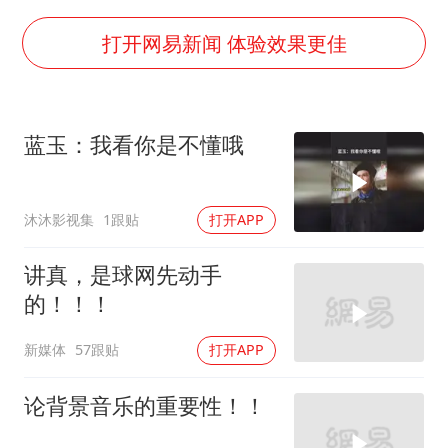
5万小车卖不动 微型代步车集体遇冷
白海豚路径图
打开网易新闻 体验效果更佳
上海地铁4条线路全线停运
周星驰妈妈现身香港首映礼
蓝玉：我看你是不懂哦
湖北启动重大气象灾害三级应急响应
大疆错失宇树
沐沐影视集
1跟贴
打开APP
三预警齐发 11个省份有大到暴雨
从科技创新看开局起步的时与势
讲真，是球网先动手
的！！！
新媒体
57跟贴
打开APP
论背景音乐的重要性！！