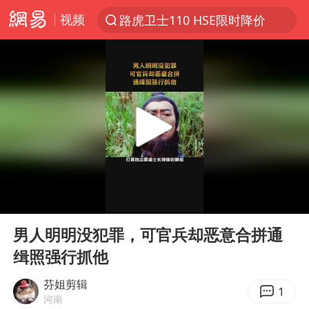
视频
路虎卫士110 HSE限时降价
台风“白海豚”登陆 各地各部门全力应对
我国发现稀散金属独立新矿物——乌斯河锗矿
部分银行上调存款利率
小沈阳加盟《披荆斩棘》
新疆生产建设兵团生态环境局原局长被查
朱一龙的鼻子怎么了
00:00
00:37
律师谈贾冰私人饭局被偷拍
Play
Ent
full
4.2平卫生间补漏注胶花1.55万
男人明明没犯罪，可官兵却恶意合拼通
缉照强行抓他
国乒连续两站无缘冠军
上海鼓励居家办公
芬姐剪辑
1
河南