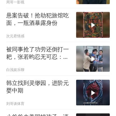
周哥一影视
悬案告破！抢劫犯旅馆吃
面，一瓶酒暴露身份
次元君情感
被同事抢了功劳还倒打一
耙，张若昀忍无可忍：看
我怎么跳起来打你
白浅娱乐聊
韩立找到灵缈园，进阶元
婴中期
刘哥谈体育