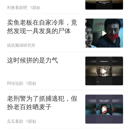
利奥看剧吧
1跟贴
卖鱼老板在自家冷库，竟
然发现一具发臭的尸体
搞笑脑洞研究所
这时候拼的是力气
阿佳说剧
1跟贴
老刑警为了抓捕逃犯，假
扮老百姓晒麦子
瓜瓜看剧
1跟贴