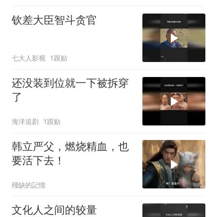
钦差大臣智斗贪官
七大人影视
1跟贴
还没装到位就一下被拆穿
了
海洋追剧
1跟贴
韩立严父，燃烧精血，也
要活下去！
殘缺的記憶
文化人之间的较量