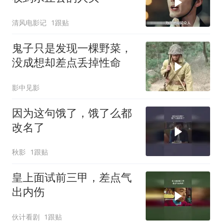
清风电影记
1跟贴
鬼子只是发现一棵野菜，
没成想却差点丢掉性命
影中见影
因为这句饿了，饿了么都
改名了
秋影
1跟贴
皇上面试前三甲，差点气
出内伤
伙计看剧
1跟贴