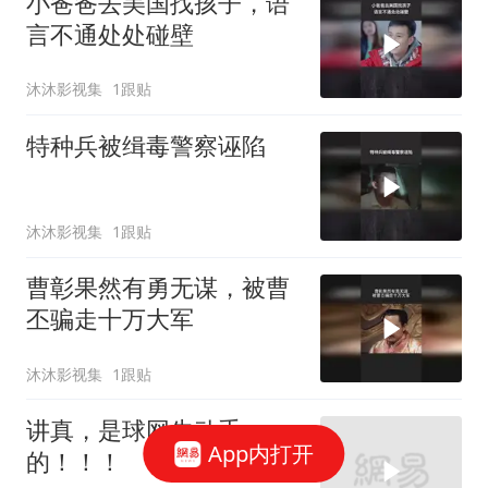
小爸爸去美国找孩子，语
言不通处处碰壁
沐沐影视集
1跟贴
特种兵被缉毒警察诬陷
沐沐影视集
1跟贴
曹彰果然有勇无谋，被曹
丕骗走十万大军
沐沐影视集
1跟贴
讲真，是球网先动手
App内打开
的！！！