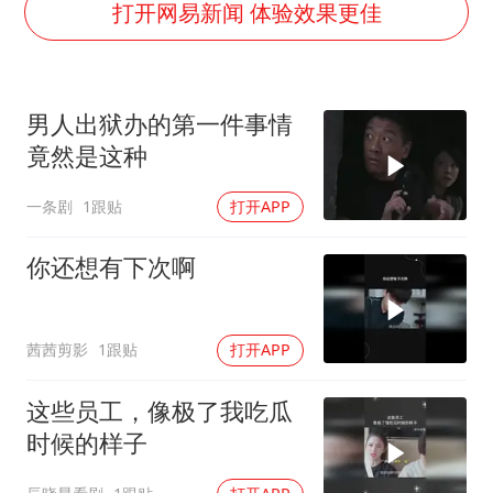
国防部：中国军队坚决反制任何闹海挑衅图谋
打开网易新闻 体验效果更佳
四川宜宾市高县发生4.9级地震
台湾海峡南口北上船舶实施交通管制
男人出狱办的第一件事情
“新疆阿勒泰八月能滑雪”不实
竟然是这种
向鹏0-3不敌张本智和
一条剧
1跟贴
打开APP
江苏发布台风蓝色预警
东方之约 相约未来
你还想有下次啊
茜茜剪影
1跟贴
打开APP
这些员工，像极了我吃瓜
时候的样子