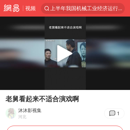
视频
上半年我国机械工业经济运行稳中有进
佛山通报笔试前13被淘汰后5名进体检
台风白海豚加强
广东雷州通报特教老师招聘违规事件
国防部回应日本试射“战斧”导弹
“立秋的第一杯奶茶”又爆单了
A股三大股指收涨
00:00
00:46
泰国校园枪击案死亡人数升至7人
Play
Ent
full
泰国枪击案凶手先杀祖父母后行凶
老舅看起来不适合演戏啊
多方回应侯明昊被曝违反交规
沐沐影视集
1
河北
宇树科技中一签需缴款7.54万元