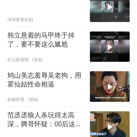
涛涛爱看好剧
韩立悬着的马甲终于掉
了，要不要这么尴尬
好运影视吧
1跟贴
鸠山美志羞辱吴老狗，用
霍仙姑性命相逼
剧咖影视
1跟贴
范丞丞狼人杀玩得太高
深，腾哥怀疑：00后这么
强？