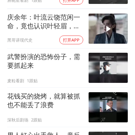
辰晓星看剧
1跟贴
打开APP
庆余年：叶流云饶范闲一
命，竟也认识叶轻眉，下
秒一句话点醒范闲
黑哥讲现代史
打开APP
武警扮演的恐怖份子，需
要抓起来
麦粒看剧
1跟贴
花钱买的烧烤，就算被抓
也不能丢了浪费
深秋后剧场
2跟贴