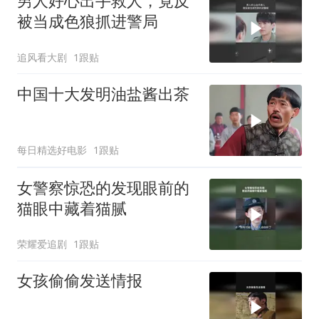
男人好心出手救人，竟反
被当成色狼抓进警局
追风看大剧
1跟贴
中国十大发明油盐酱出茶
每日精选好电影
1跟贴
女警察惊恐的发现眼前的
猫眼中藏着猫腻
荣耀爱追剧
1跟贴
女孩偷偷发送情报