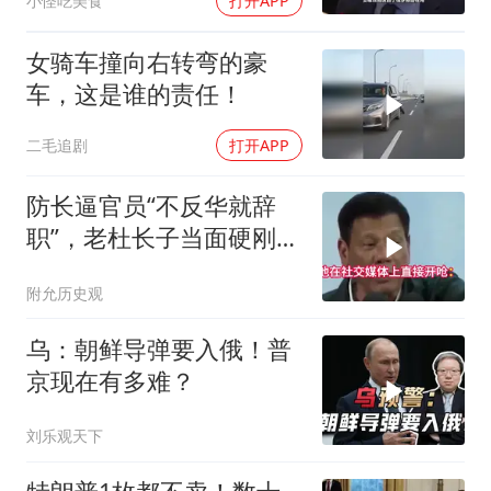
小怪吃美食
打开APP
女骑车撞向右转弯的豪
车，这是谁的责任！
二毛追剧
打开APP
防长逼官员“不反华就辞
职”，老杜长子当面硬刚：
你凭什么？
附允历史观
乌：朝鲜导弹要入俄！普
京现在有多难？
刘乐观天下