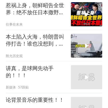
惹祸上身，朝鲜昭告全世
界：绝不放任日本撒野！
高市还能硬撑多久
往事在未来
本土陷入火海，特朗普叫
停打击！谁也没想到，中
方已完成南海布局
附允历史观
讲真，是球网先动手
的！！！
新媒体
57跟贴
论背景音乐的重要性！！