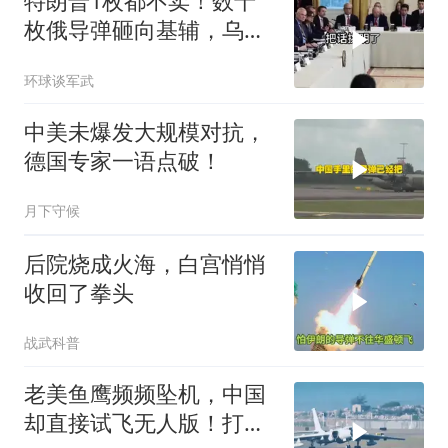
特朗普1枚都不卖！数十
枚俄导弹砸向基辅，乌军
零拦截，泽连斯基终于把
环球谈军武
话挑明了
中美未爆发大规模对抗，
德国专家一语点破！
月下守候
后院烧成火海，白宫悄悄
收回了拳头
战武科普
老美鱼鹰频频坠机，中国
却直接试飞无人版！打着