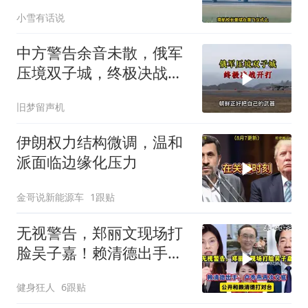
民用旗号暗藏军备底牌
小雪有话说
中方警告余音未散，俄军
压境双子城，终极决战开
打，俄向亚洲借兵
旧梦留声机
伊朗权力结构微调，温和
派面临边缘化压力
金哥说新能源车
1跟贴
无视警告，郑丽文现场打
脸吴子嘉！赖清德出手，
卢秀燕再次交底
健身狂人
6跟贴