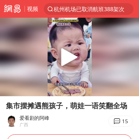
视频
杭州机场已取消航班388架次
上半年我国经营主体结构持续优化
白海豚将给京津冀带来大暴雨
《披荆斩棘2026》阵容官宣
国足U17与阿森纳决赛取消 并列冠军
2025年小学教师减少13.19万
王艺迪2-4不敌张本美和止步4强
00:00
00:11
以军士兵把枪口对准中国记者
Play
Ent
full
上门女婿出轨女邻居多年被判重婚罪
集市摆摊遇熊孩子，萌娃一语笑翻全场
韩军前线部队连曝丑闻
爱看剧的阿峰
15
广西
女子发现前夫婚内与第三者育子