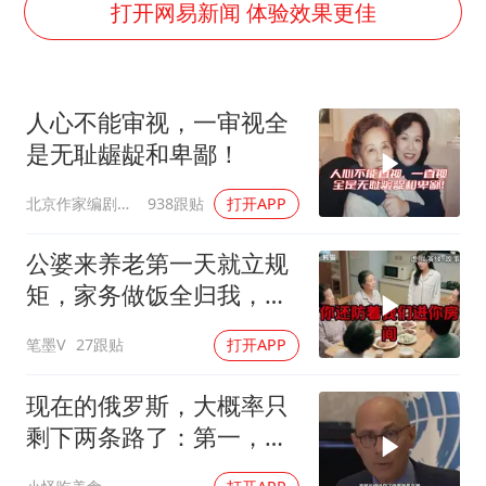
《龙餐馆》 冲奖
打开网易新闻 体验效果更佳
笔试第一被劝弃考涉事副校长被撤职
构建更高水平的全民健身公共服务体系
人心不能审视，一审视全
挡“张雪机车”民进党当局怕什么
是无耻龌龊和卑鄙！
香港高温刷新历史纪录
北京作家编剧肥猪满圈
938跟贴
打开APP
灌溉水坝被隔成鱼塘 村民投诉20余年
中国第1高楼阻尼器摆动明显
公婆来养老第一天就立规
奋力开创中国式现代化建设新局面
矩，家务做饭全归我，老
公点头，我一句话令全桌
笔墨V
27跟贴
打开APP
寂静
现在的俄罗斯，大概率只
剩下两条路了：第一，把
吞进去的地盘全部吐出来