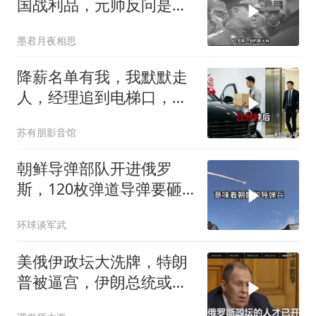
国战利品，元帅反问是否
需辞职
墨君月夜相思
降薪名单有我，我默默走
人，经理追到电梯口，见
我坐上保时捷愣住
苏有朋影音馆
朝鲜导弹部队开进俄罗
斯，120枚弹道导弹要砸
向乌克兰
环球谈军武
美俄伊政坛大洗牌，特朗
普被逼宫，伊朗总统或下
台，普京有麻烦了