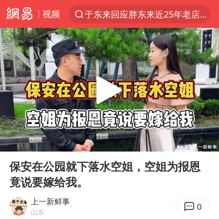
视频
于东来回应胖东来近25年老店年底关闭
上半年我国经营主体结构持续优化
俄称边境州遭乌大规模袭击已致13伤
《披荆斩棘2026》阵容官宣
全球最大级别运输船通过长江大桥
白海豚北上或致京津冀暴雨
10余省份将出现强风雨 局地特大暴雨
00:00
07:47
国足U17与阿森纳决赛取消 并列冠军
Play
Ent
full
《龙餐馆》 冲奖
保安在公园就下落水空姐，空姐为报恩
竟说要嫁给我。
构建更高水平的全民健身公共服务体系
上门女婿出轨女邻居多年被判重婚罪
上一新鲜事
0
山东