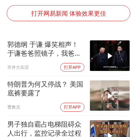
香港刷新1884年以来最高气温纪录
新疆一婚礼线上邀请引热议
打开网易新闻 体验效果更佳
世界第1特鲁姆普斯诺克中国赛一轮游
美将每月供乌爱国者拦截导弹
郭德纲 于谦 爆笑相声！
云南一男子胃中取出180颗铁钉
于谦爸爸照镜子，我爸爸
以军士兵把枪口对准中国记者
东方不败呀，两口子长反
市井大实话
打开APP
了
“开学三件套”全线暴涨
奋力开创中国式现代化建设新局面
特朗普为何又停战？ 美国
底裤要露了
曹教员
打开APP
男子独自霸占电梯阻碍众
人出行，监控记录全过程