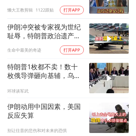
懒大王教剪辑
1122跟贴
打开APP
伊朗冲突被专家视为世纪
耻辱，特朗普政治遗产遭
遇毁灭性打击
生命中最美的奇迹
打开APP
特朗普1枚都不卖！数十
枚俄导弹砸向基辅，乌军
零拦截，泽连斯基终于把
环球谈军武
话挑明了
伊朗动用中国因素，美国
反应失算
别让往昔的悲伤和对未来的恐惧