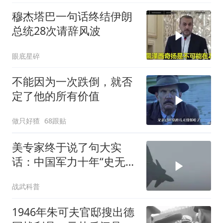
穆杰塔巴一句话终结伊朗
总统28次请辞风波
眼底星碎
不能因为一次跌倒，就否
定了他的所有价值
做只好猹
68跟贴
美专家终于说了句大实
话：中国军力十年“史无前
例”狂飙，美国这次真坐不
战武科普
住了
1946年朱可夫官邸搜出德