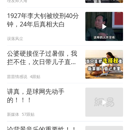
理发师大海
1927年李大钊被绞刑40分
钟，24年后真相大白
误落风尘
公婆硬接侄子过暑假，我
拦不住，次日带儿子直飞
普吉岛，婆婆傻眼
苗苗情感说
4跟贴
讲真，是球网先动手
的！！！
新媒体
57跟贴
论背景音乐的重要性！！