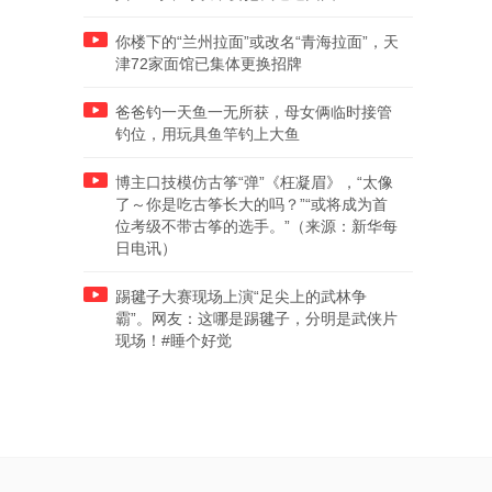
你楼下的“兰州拉面”或改名“青海拉面”，天
津72家面馆已集体更换招牌
爸爸钓一天鱼一无所获，母女俩临时接管
钓位，用玩具鱼竿钓上大鱼
博主口技模仿古筝“弹”《枉凝眉》，“太像
了～你是吃古筝长大的吗？”“或将成为首
位考级不带古筝的选手。”（来源：新华每
日电讯）
踢毽子大赛现场上演“足尖上的武林争
霸”。网友：这哪是踢毽子，分明是武侠片
现场！#睡个好觉