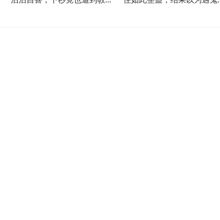
训！
墙！