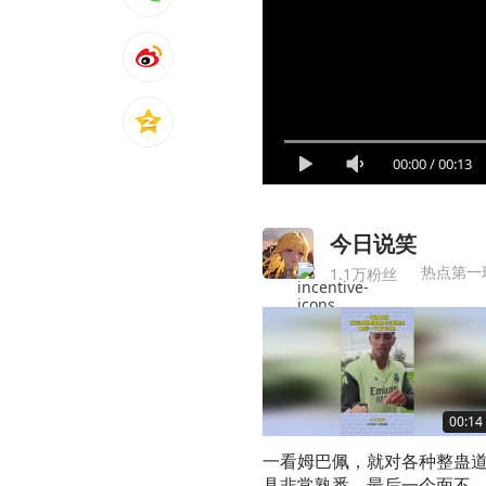
00:00
/
00:13
今日说笑
热点第一
1.1万粉丝
00:14
一看姆巴佩，就对各种整蛊
具非常熟悉，最后一个面不