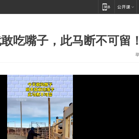
就敢吃嘴子，此马断不可留