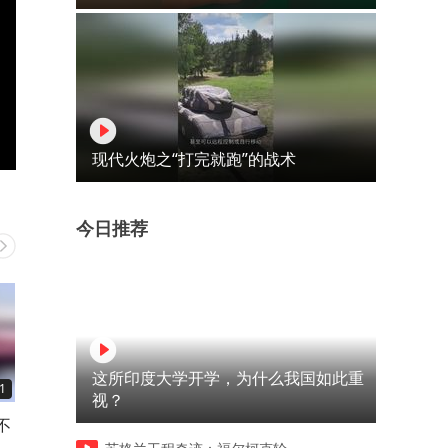
现代火炮之“打完就跑”的战术
今日推荐
这所印度大学开学，为什么我国如此重
1
00:11
00:12
视？
不
婆婆在打我生的，那就别怪揍
美女坐高铁时，拍下的视频
打
你生的，只有丈夫最遭殃！
发关注，前排乘客瞬间打开