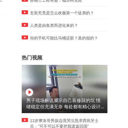
苏格兰工程奇迹：福尔柯克轮
机
玄奘究竟是怎么收服第一个徒弟的？
人类是由鱼类而进化来的？
你的手机可能比马桶还脏？真的假的？
热门视频
男子现场解说展示自己装修踩的坑 情
绪稳定但充满无奈 每处都有精心设计
但每处都有瑕疵 网友：一开始我没笑
但看到洗手盆我没绷住
12岁摩洛哥男孩边境哭泣恳求西班牙士
兵：“可不可以不要把我遣返回国”