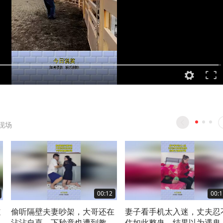
现场
00:12
00:1
道
偷听隔壁夫妻吵架，大哥还在
妻子看手机太入迷，丈夫忍
改
沾沾自喜，下秒竟也遭到教
住如此整蛊，结果以为遇鬼