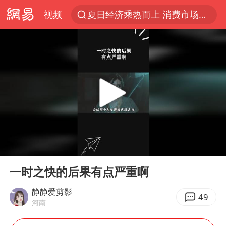
视频
夏日经济乘热而上 消费市场向新而行
白海豚对华东华北影响会大于巴威
于东来回应胖东来近25年老店年底关闭
以拒绝“和平委员会”的加沙和平计划
浙江省甬江发生2026年第1号洪水
全球最大级别运输船通过长江大桥
白海豚北上或致京津冀暴雨
00:00
00:27
上海全力守护市民“菜篮子”
Play
Ent
full
上门女婿出轨女邻居多年被判重婚罪
一时之快的后果有点严重啊
香港刷新1884年以来最高气温纪录
静静爱剪影
49
河南
美将每月供乌爱国者拦截导弹