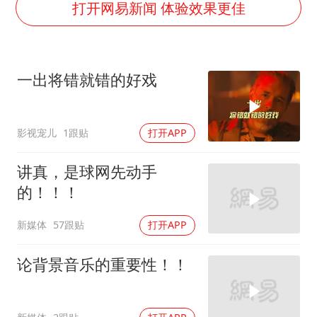
国足U17与阿森纳决赛取消 并列冠军
打开网易新闻 体验效果更佳
暑期研学游升温 在旅途中增长知识
猫咪过火把节被抹成黑猫
一出将错就错的好戏
宝妈给四胞胎取名平安喜乐
构建更高水平的全民健身公共服务体系
影视宠儿
1跟贴
打开APP
暴雨预报为何有时感觉不准
总书记点赞的非遗苗绣焕发新生机
讲真，是球网先动手
的！！！
新媒体
57跟贴
打开APP
论背景音乐的重要性！！