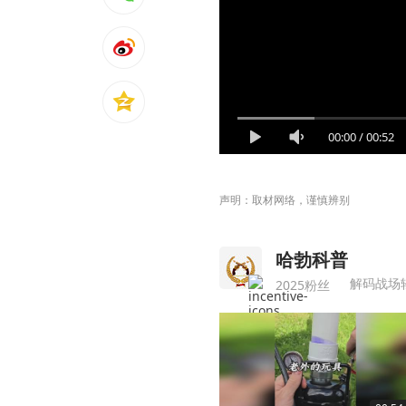
00:00
/
00:52
声明：取材网络，谨慎辨别
哈勃科普
解码战场
2025粉丝