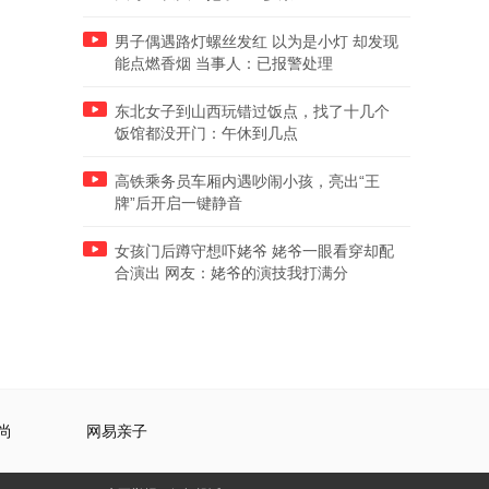
男子偶遇路灯螺丝发红 以为是小灯 却发现
能点燃香烟 当事人：已报警处理
东北女子到山西玩错过饭点，找了十几个
饭馆都没开门：午休到几点
高铁乘务员车厢内遇吵闹小孩，亮出“王
牌”后开启一键静音
女孩门后蹲守想吓姥爷 姥爷一眼看穿却配
合演出 网友：姥爷的演技我打满分
尚
网易亲子