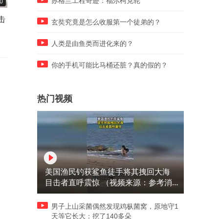
苏格兰工程奇迹：福尔柯克轮
0
01:04
01:06
击
为什么苏联生产的武器弹药总
老美边境墙上德“蛇腹形刀片
玄奘究竟是怎么收服第一个徒弟的？
给人一种极端的廉价印象呢？
刺网”
人类是由鱼类而进化来的？
你的手机可能比马桶还脏？真的假的？
热门视频
美国渔民钓获鲨鱼徒手将其拽回大海
目击者直呼震惊 （视频来源：参考消
息）
男子上山采菌偶然发现鸡枞菌窝，原地守1
天等它长大：挖了140多朵