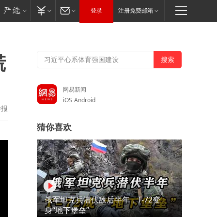
登录
注册免费邮箱
慌
网易新闻
iOS
Android
举报
猜你喜欢
俄军坦克兵潜伏敌后半年，T-72变
身“地下堡垒”