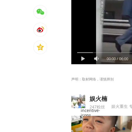
00:00
/
06:00
声明：取材网络，谨慎辨别
娱火楠
娱火重生 
247粉丝