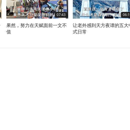
07:43
06:1
居
果然，努力在天赋面前一文不
让老外感到天方夜谭的五大
值
式日常