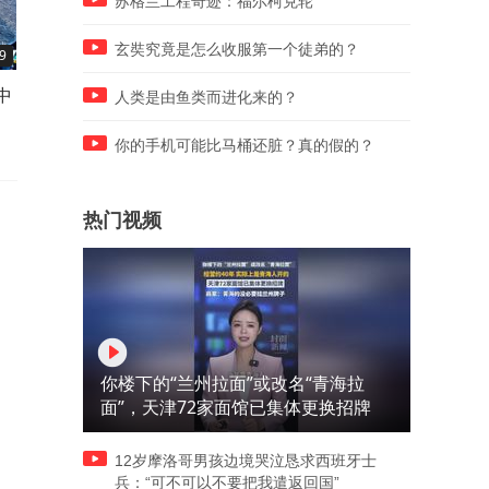
苏格兰工程奇迹：福尔柯克轮
玄奘究竟是怎么收服第一个徒弟的？
9
07:25
06:37
中
难道成年人还没小孩活的通透
盘点全网的六大满级狠人，
人类是由鱼类而进化来的？
吗
是一个比一个离谱
你的手机可能比马桶还脏？真的假的？
热门视频
你楼下的“兰州拉面”或改名“青海拉
面”，天津72家面馆已集体更换招牌
12岁摩洛哥男孩边境哭泣恳求西班牙士
兵：“可不可以不要把我遣返回国”