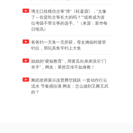
博主口技模仿古筝“弹”《枉凝眉》，“太像
了～你是吃古筝长大的吗？”“或将成为首
位考级不带古筝的选手。”（来源：新华每
日电讯）
爸爸钓一天鱼一无所获，母女俩临时接管
钓位，用玩具鱼竿钓上大鱼
姐姐的“硬核教育”，用黄瓜向弟弟演示“门
夹手”，网友：果然言传不如身教！
舞蹈老师展示连贯腾空跳跃 一套动作行云
流水 节奏感拉满 网友：怎么做到又舞又武
的？