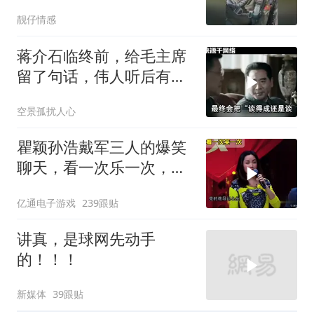
业底牌给掀了
靓仔情感
蒋介石临终前，给毛主席
留了句话，伟人听后有什
么样的反应？
空景孤扰人心
瞿颖孙浩戴军三人的爆笑
聊天，看一次乐一次，根
本停不下来！
亿通电子游戏
239跟贴
讲真，是球网先动手
的！！！
新媒体
39跟贴