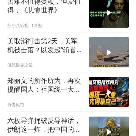
苦难不值得赞颂，但爱值
得，《悲惨世界》
莹小八影视
1跟贴
美取消打击第2天，美军
机被击落？以发起“斩首行
动”
侃侃世界之最
郑丽文的所作所为，再次
提醒国人：祖国统一大
业，终究得靠自己！
行者风范
六枚导弹捅破反导神话，
伊朗这一炸，把中国的工