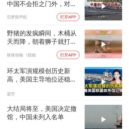
中国不会拒之门外，对日
本公事公办就够了
旧梦留声机
打开APP
野猪的发疯瞬间，木桶从
天而降，朝着狮子就打去
知道自己玩大了
辣辣动物
1跟贴
打开APP
环太军演规模创历史新
高，美国主导地位还稳得
住吗
梁芳
大结局将至，美国决定撤
馆，中国未列入名单