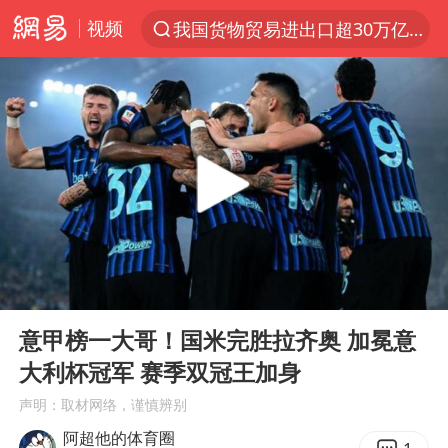
我国货物贸易进出口超30万亿元
视频
上半年我国机械工业经济运行稳中有进
台风白海豚加强
官方通报教师招聘笔试前13名被淘汰
国防部回应日本试射“战斧”导弹
广东雷州通报特教老师招聘违规事件
A股三大股指收涨
“立秋的第一杯奶茶”又爆单了
00:00
01:32
Play
Ent
泰国校园枪击案死亡人数升至7人
full
意甲榜一大哥！国米完胜拉齐奥 加冕意
泰国枪击案凶手先杀祖父母后行凶
大利杯冠军 赛季双冠王加身
宇树科技中一签需缴款7.54万元
声明：取材网络，谨慎辨别
国防部：坚决反制任何闹海挑衅图谋
阿超他的体育圈