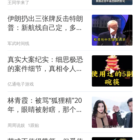
王同学来了
伊朗扔出三张牌反击特朗
普：新航线自己定，多国
保证不参战，海峡不回战
军武时间线
前状态
真实大案纪实：细思极恐
的案件细节，真相令人脊
背发凉
亿通电子游戏
林青霞：被骂“狐狸精”20
年，眼睛被射瞎，那个男
人只问了一句“谁来出机票
周周说娱
1跟贴
钱？”