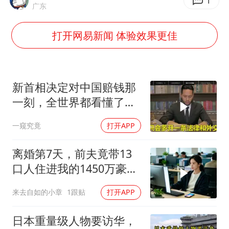
1
广东
四川宜宾市高县发生4.9级地震
台湾海峡南口北上船舶实施交通管制
打开网易新闻 体验效果更佳
“新疆阿勒泰八月能滑雪”不实
江苏发布台风蓝色预警
新首相决定对中国赔钱那
向鹏0-3不敌张本智和
一刻，全世界都看懂了：
今日立秋你咬秋了吗
不能对华继续天真
一窥究竟
打开APP
东方之约 相约未来
离婚第7天，前夫竟带13
口人住进我的1450万豪
宅，一开门全傻眼
来去自如的小章
1跟贴
打开APP
日本重量级人物要访华，