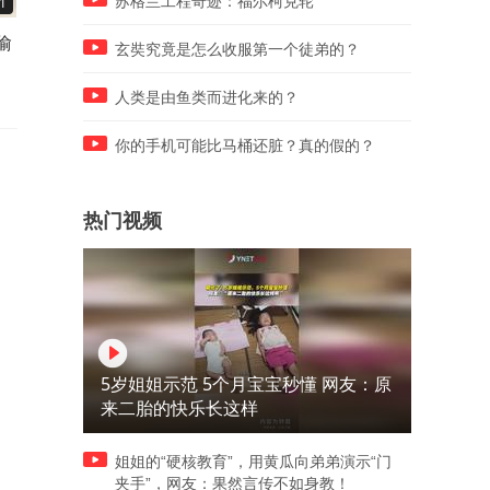
苏格兰工程奇迹：福尔柯克轮
1
00:29
00:29
偷
孤独症特教老师的工作，远不
：特教人必须知道的5个知识
玄奘究竟是怎么收服第一个徒弟的？
止“教说话”! （上）
点~
人类是由鱼类而进化来的？
你的手机可能比马桶还脏？真的假的？
热门视频
5岁姐姐示范 5个月宝宝秒懂 网友：原
来二胎的快乐长这样
姐姐的“硬核教育”，用黄瓜向弟弟演示“门
夹手”，网友：果然言传不如身教！