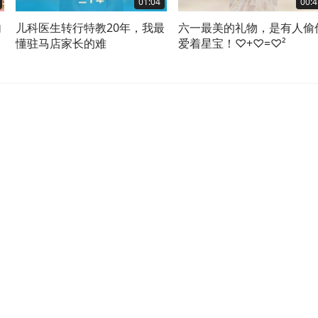
01:04
00:4
内
儿科医生转行特教20年，我最
六一最美的礼物，是有人偷
促
懂驻马店家长的难
爱着星宝！♡+♡=♡²