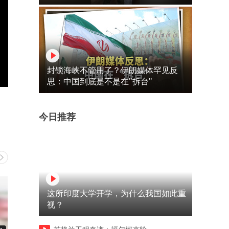
封锁海峡不管用了？伊朗媒体罕见反
思：中国到底是不是在"拆台"
今日推荐
这所印度大学开学，为什么我国如此重
视？