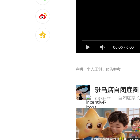
00:00
/
0:00
声明：个人原创，仅供参考
驻马店自闭症圈
自闭症家长
687粉丝