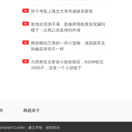
孙子考取上海交大爷爷感谢亲家母
发泡水泥填不满，装修师傅检查发现漏到
楼下：出风口未延伸到外墙
网友晒自己养的一些小宠物，感觉跟常见
的确实有些不一样
大雨将至全家老小抢收稻谷，6分钟收完
1000斤，没有一个人掉链子
尚
网易亲子
laint Center
|
廉正举报
|
侵权投诉