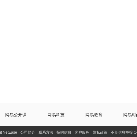
网易公开课
网易科技
网易教育
网易时
t NetEase
|
公司简介
|
联系方法
|
招聘信息
|
客户服务
|
隐私政策
|
不良信息举报 Comp