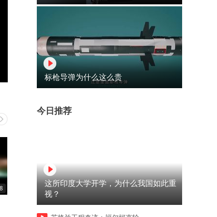
标枪导弹为什么这么贵
今日推荐
这所印度大学开学，为什么我国如此重
8
01:03
01:05
视？
外国人是真会玩
在韩国女财阀才是最可怕的