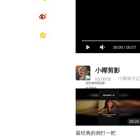
00:00
/
00:57
小椰剪影
小椰海洋记
665粉丝
00:26
最经典的倒打一耙