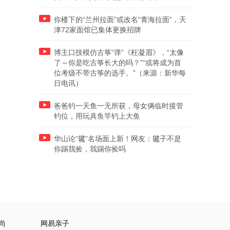
你楼下的“兰州拉面”或改名“青海拉面”，天
津72家面馆已集体更换招牌
博主口技模仿古筝“弹”《枉凝眉》，“太像
了～你是吃古筝长大的吗？”“或将成为首
位考级不带古筝的选手。”（来源：新华每
日电讯）
爸爸钓一天鱼一无所获，母女俩临时接管
钓位，用玩具鱼竿钓上大鱼
华山论“毽”名场面上新！网友：毽子不是
你踢我捡，我踢你捡吗
尚
网易亲子