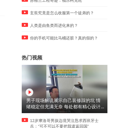
苏格兰工程奇迹：福尔柯克轮
玄奘究竟是怎么收服第一个徒弟的？
人类是由鱼类而进化来的？
你的手机可能比马桶还脏？真的假的？
热门视频
男子现场解说展示自己装修踩的坑 情
绪稳定但充满无奈 每处都有精心设计
但每处都有瑕疵 网友：一开始我没笑
但看到洗手盆我没绷住
12岁摩洛哥男孩边境哭泣恳求西班牙士
兵：“可不可以不要把我遣返回国”