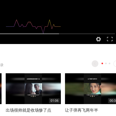
录
01:06
00:3
出场很帅就是收场惨了点
让子弹再飞两年半