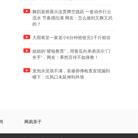
舞蹈老师展示连贯腾空跳跃 一套动作行云
流水 节奏感拉满 网友：怎么做到又舞又武
的？
大雨将至一家老小6分钟抢收完1千斤稻谷
姐姐的“硬核教育”，用黄瓜向弟弟演示“门
夹手”，网友：果然言传不如身教！
发泡水泥填不满，装修师傅检查发现漏到
楼下：出风口未延伸到外墙
尚
网易亲子