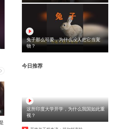
兔子那么可爱，为什么没人把它当宠
物？
今日推荐
这所印度大学开学，为什么我国如此重
1
01:27
03:00
视？
是
冰上情缘：马克夫妇深情演绎
福建舰崛起：东大航母工业
浪漫冰舞
领美警视野转变