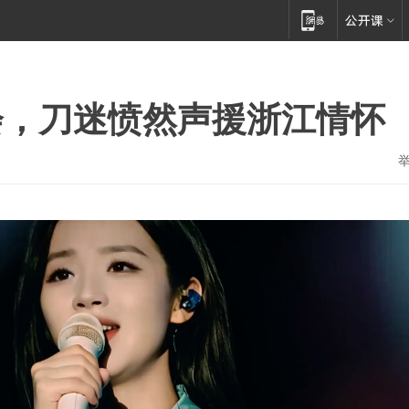
会，刀迷愤然声援浙江情怀