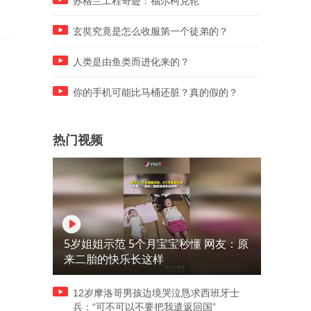
苏格兰工程奇迹：福尔柯克轮
玄奘究竟是怎么收服第一个徒弟的？
人类是由鱼类而进化来的？
你的手机可能比马桶还脏？真的假的？
热门视频
5岁姐姐示范 5个月宝宝秒懂 网友：原
来二胎的快乐长这样
12岁摩洛哥男孩边境哭泣恳求西班牙士
兵：“可不可以不要把我遣返回国”