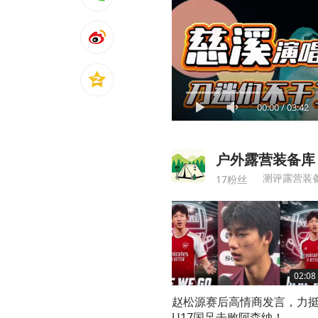
00:00
/
03:42
户外露营装备库
17粉丝
02:08
赵松源赛后高情商发言，力
U17国足击败阿森纳！