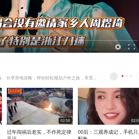
测评露营装备、分享营地攻略，帮你轻松规划户外之旅，享受自然野趣。
02:50
02:0
挺
过年闯祸后老实，不作死定律
00后：三观养成记，手机只
见证
配角