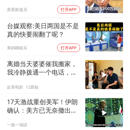
万，郑丽文100万
星星邮递员
打开APP
台媒观察:美日两国是不是
真的快要闹翻了呢？
果妈聊娱乐
打开APP
离婚当天婆婆催我搬家，
我冷静拨通一个电话，全
家跪求我别走
起喜电影
12跟贴
17天激战重创美军！伊朗
确认：美方已无奈撤出两
处军事基地
一曲一场談