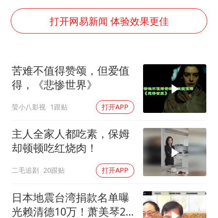
牛津大学一纸声明甩不了锅
打开网易新闻 体验效果更佳
网传《披荆斩棘2026》名单
新疆景区自驾服务费改为按车收费
苦难不值得赞颂，但爱值
女主硬加吻戏短剧已下架
得，《悲惨世界》
浙江台州《告全体市民书》
莹小八影视
1跟贴
打开APP
香港宏福苑火灾或由烟头引起
人民的健康、体质、幸福一脉相承
主人全家人都吃素，保姆
却顿顿吃红烧肉！
二毛追剧
20跟贴
打开APP
日本地震台湾捐款名单曝
光赖清德10万！萧美琴20