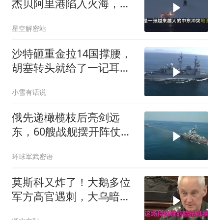
杰贝阿里港陷入火海，美
军弹药库告急让中东盟友
星空解密站
彻底心寒
沙特砸重金拉14国撑腰，
胡塞转头就给了一记耳
光，红海这条命脉真要断
小雪有话说
了？
俄先递橄榄枝后亮剑远
东，60艘战舰摆开阵仗，
日本敢动北方四岛？
环球军武密语
莫斯科又炸了！大鹅多位
军方高官遇刺，大乌暗杀
方向已曝光？