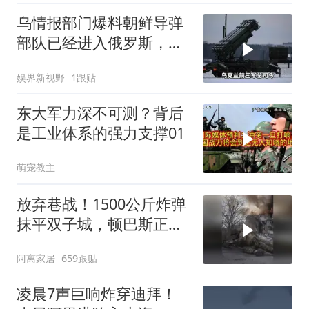
乌情报部门爆料朝鲜导弹
部队已经进入俄罗斯，乌
军40天任务失败
娱界新视野
1跟贴
东大军力深不可测？背后
是工业体系的强力支撑01
萌宠教主
放弃巷战！1500公斤炸弹
抹平双子城，顿巴斯正变
成一场拆城游戏
阿离家居
659跟贴
凌晨7声巨响炸穿迪拜！