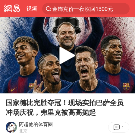
金饰克价一夜涨回1300元
视频
解锁各地夏日限定体验
峰哥 汪海林
西湖突现狂风暴雨 游客瞬间被浇透
富婆带资进组给自己硬加60多场吻戏
河南重大刑事案嫌疑人落网
黄金创今年来最大单周涨幅
00:00
00:59
视频丨中国东方电气集团原党组副书记、董事宋致远被查
Play
Ent
梁家辉：到内地拍戏不是北上是回归
full
国家德比完胜夺冠！现场实拍巴萨全员
白海豚将正面袭击贯穿浙江
冲场庆祝，弗里克被高高抛起
酒店回应车内过夜被收150元
阿超他的体育圈
1
北京
“不怕六爷挂得多 就怕六爷挂一颗”