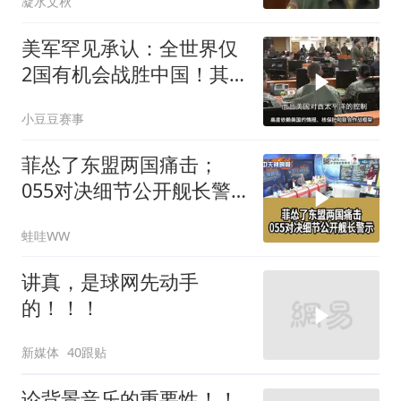
凝水文秋
美军罕见承认：全世界仅
2国有机会战胜中国！其
余国家，连上桌资格都没
小豆豆赛事
有
菲怂了东盟两国痛击；
055对决细节公开舰长警
示｜帅化民.孙大千.谢寒
蛙哇WW
冰｜辣晚报20260805
讲真，是球网先动手
的！！！
新媒体
40跟贴
论背景音乐的重要性！！